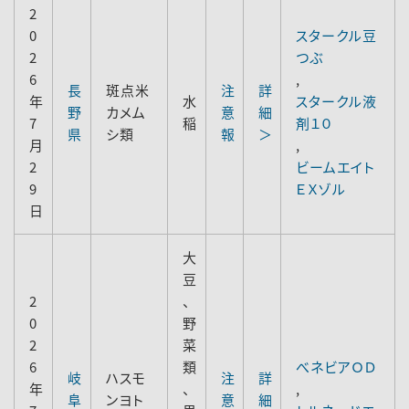
2
0
スタークル豆
2
つぶ
6
,
長
斑点米
注
詳
年
水
スタークル液
野
カメム
意
細
7
稲
剤１０
県
シ類
報
＞
月
,
2
ビームエイト
9
ＥＸゾル
日
大
豆
2
、
0
野
2
菜
6
類
べネビアＯＤ
岐
ハスモ
注
詳
年
、
,
阜
ンヨト
意
細