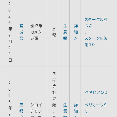
2
0
2
スタークル豆
6
宮
斑点米
注
詳
つぶ
年
水
城
カメム
意
細
,
7
稲
県
シ類
報
＞
スタークル液
月
剤１０
2
3
日
ネ
ギ
2
等
0
野
べネビアＯＤ
2
菜
,
6
京
シロイ
類
注
詳
べリマークＳ
年
都
チモジ
、
意
細
Ｃ
7