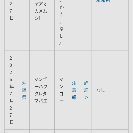
2
ヤアオ
か
7
カメム
き
日
シ）
、
な
し
）
2
0
2
6
マンゴ
マ
沖
注
詳
年
ーハフ
ン
縄
意
細
なし
7
クレタ
ゴ
県
報
＞
月
マバエ
ー
2
7
日