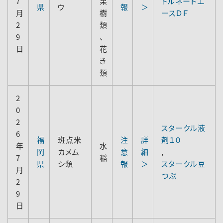
7
果
トルネードエ
県
ウ
報
＞
月
樹
ースＤＦ
2
類
9
、
日
花
き
類
2
0
2
スタークル液
6
福
斑点米
注
詳
剤１０
年
水
岡
カメム
意
細
,
7
稲
県
シ類
報
＞
スタークル豆
月
つぶ
2
9
日