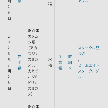
月
県
アブル
稲
2
9
日
斑点米
2
カメム
0
シ類
2
（アカ
スタークル豆
6
スジカ
つぶ
岩
注
詳
年
スミカ
水
,
手
意
細
7
メ、ア
稲
ビームエイト
県
報
＞
月
カヒゲ
スタークルゾ
2
ホソミ
ル
8
ドリカ
日
スミカ
メ）
斑点米