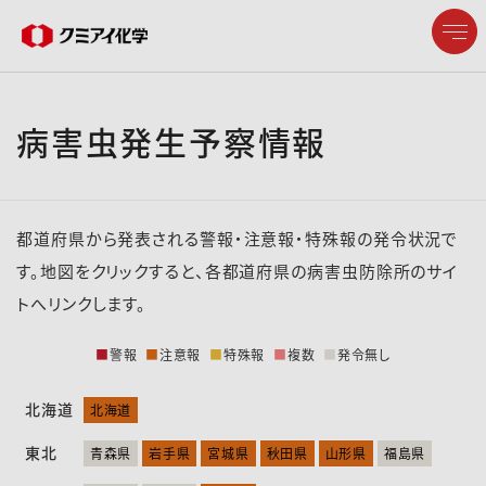
病害虫発生予察情報
企業情報
製品情報
都道府県から発表される警報・注意報・特殊報の発令状況で
研究開発
す。地図をクリックすると、各都道府県の病害虫防除所のサイ
トへリンクします。
サステナビリティ
■
警報
■
注意報
■
特殊報
■
複数
■
発令無し
株主・投資家情報
北海道
北海道
東北
採用情報
青森県
岩手県
宮城県
秋田県
山形県
福島県