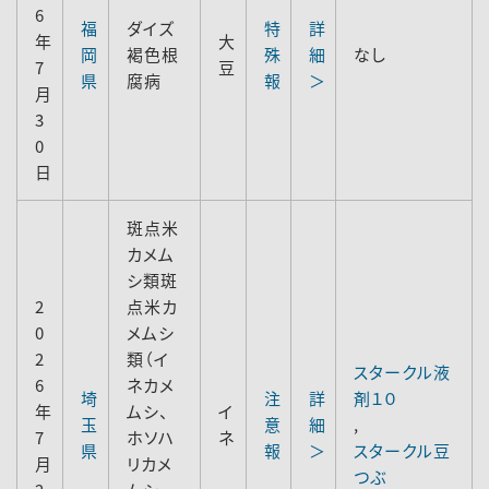
6
福
ダイズ
特
詳
年
大
岡
褐色根
殊
細
なし
7
豆
県
腐病
報
＞
月
3
0
日
斑点米
カメム
シ類斑
2
点米カ
0
メムシ
2
類（イ
スタークル液
6
ネカメ
埼
注
詳
剤１０
年
ムシ、
イ
玉
意
細
,
7
ホソハ
ネ
県
報
＞
スタークル豆
月
リカメ
つぶ