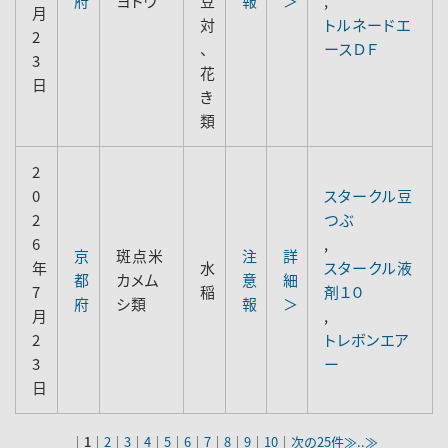
府
ヨトウ
豆
報
＞
,
月
対
トルネードエ
2
、
ースＤＦ
3
花
日
き
類
2
0
スタークル豆
2
つぶ
6
,
京
斑点米
注
詳
年
水
スタークル液
都
カメム
意
細
7
稲
剤１０
府
シ類
報
＞
月
,
2
トレボンエア
3
ー
日
｜
1
｜
2
｜
3
｜
4
｜
5
｜
6
｜
7
｜
8
｜
9
｜
10
｜
次の25件≫
..≫