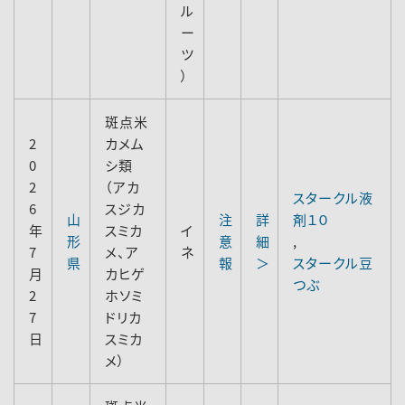
ル
ー
ツ
）
斑点米
2
カメム
0
シ類
2
（アカ
スタークル液
6
スジカ
山
注
詳
剤１０
年
スミカ
イ
形
意
細
,
7
メ、ア
ネ
県
報
＞
スタークル豆
月
カヒゲ
つぶ
2
ホソミ
7
ドリカ
日
スミカ
メ）