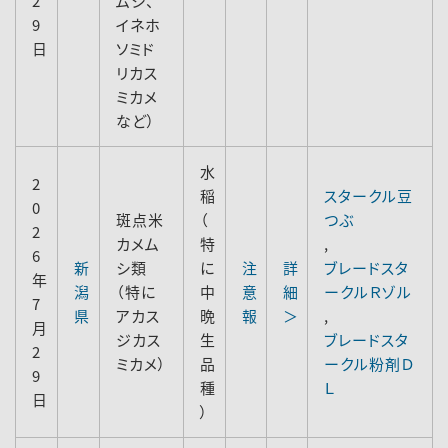
2
ムシ、
9
イネホ
日
ソミド
リカス
ミカメ
など）
水
2
稲
スタークル豆
0
斑点米
（
つぶ
2
カメム
特
,
6
新
シ類
に
注
詳
ブレードスタ
年
潟
（特に
中
意
細
ークルＲゾル
7
県
アカス
晩
報
＞
,
月
ジカス
生
ブレードスタ
2
ミカメ）
品
ークル粉剤Ｄ
9
種
Ｌ
日
）