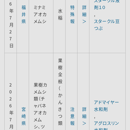
スタークル液
6
福
ミナミ
特
詳
剤１０
年
水
井
アオカ
殊
細
,
7
稲
県
メムシ
報
＞
スタークル豆
月
つぶ
2
7
日
果
樹
全
般
2
果樹カ
（
0
メムシ
か
2
類（チ
ん
アドマイヤー
6
ャバネ
宮
き
注
詳
水和剤
年
アオカ
崎
つ
意
細
,
7
メム
県
類
報
＞
アグロスリン
月
シ、ツ
、
水和剤