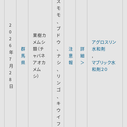
ス
モ
モ
、
2
ブ
0
果樹カ
ド
2
メムシ
ウ
アグロスリン
6
群
類（チ
、
注
詳
水和剤
年
馬
ャバネ
ナ
意
細
,
7
県
アオカ
シ
報
＞
マブリック水
月
メム
、
和剤２０
2
シ）
リ
8
ン
日
ゴ
、
キ
ウ
イ
フ