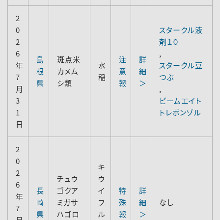
2
0
スタークル液
2
剤１０
6
,
島
斑点米
注
詳
年
水
スタークル豆
根
カメム
意
細
7
稲
つぶ
県
シ類
報
＞
月
,
3
ビームエイト
1
トレボンゾル
日
2
0
キ
2
チュウ
ウ
6
長
ゴクア
イ
特
詳
年
崎
ミガサ
フ
殊
細
なし
7
県
ハゴロ
ル
報
＞
月