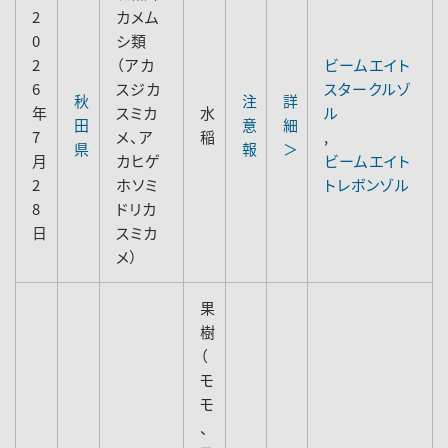
2
カメム
0
シ類
2
（アカ
ビームエイト
6
スジカ
スタークルゾ
秋
注
詳
年
スミカ
水
ル
田
意
細
7
メ、ア
稲
,
県
報
＞
月
カヒゲ
ビームエイト
2
ホソミ
トレボンゾル
8
ドリカ
日
スミカ
メ）
果
樹
（
モ
モ
、