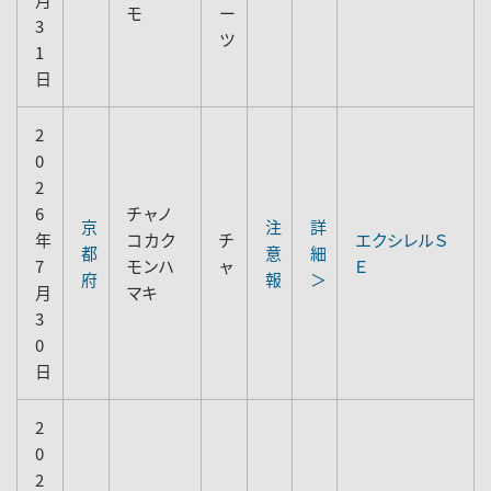
モ
ー
3
ツ
1
日
2
0
2
6
チャノ
京
注
詳
年
コカク
チ
エクシレルＳ
都
意
細
7
モンハ
ャ
Ｅ
府
報
＞
月
マキ
3
0
日
2
0
2