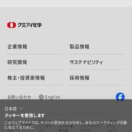
企業情報
製品情報
研究開発
サステナビリティ
株主・投資家情報
採用情報
お問い合わせ
English
日本語
クッキーを使用します
サイ
プライバ
情報セキ
ソーシャルメ
このサ
このウェブサイトでは、サイトの使用状況を分析し、当社のマーケティング活動
Coo
トマ
シーポリ
ュリティ基
ディアガイド
イトに
に役立てるために、
ップ
シー
本方針
ライン
ついて