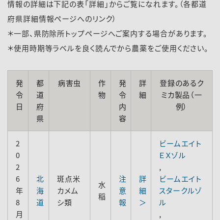
情報の詳細は下記の表「詳細」からご覧になれます。（各都道
府県詳細情報ページへのリンク）
＊一部、県防除所トップページへご案内する場合があります。
＊使用時期等ラベルを良く読んでから農薬をご使用ください。
発
都
病害虫
作
発
詳
登録のあるク
令
道
物
令
細
ミカ製品（一
日
府
内
例）
県
容
2
ビームエイト
0
ＥＸゾル
2
,
6
北
斑点米
注
詳
ビームエイト
水
年
海
カメム
意
細
スタークルゾ
稲
8
道
シ類
報
＞
ル
月
,