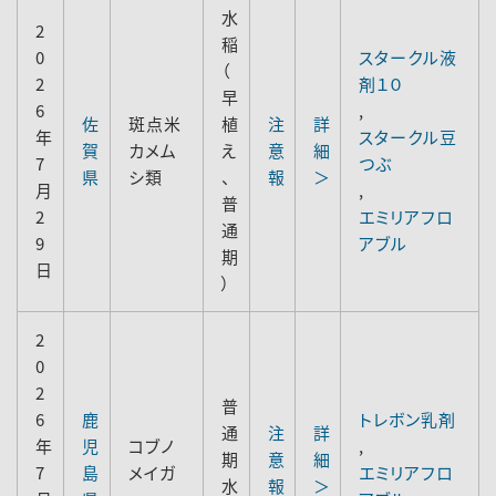
水
2
稲
0
スタークル液
（
2
剤１０
早
6
,
佐
斑点米
植
注
詳
年
スタークル豆
賀
カメム
え
意
細
7
つぶ
県
シ類
、
報
＞
月
,
普
2
エミリアフロ
通
9
アブル
期
日
）
2
0
2
普
6
鹿
トレボン乳剤
通
注
詳
年
児
コブノ
,
期
意
細
7
島
メイガ
エミリアフロ
水
報
＞