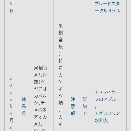
3
ブレードスタ
日
ークルＲゾル
果
樹
全
般
(
特
果樹カ
に
メムシ
カ
2
類(ツ
ン
0
ヤアオ
キ
2
アドマイヤー
カメム
ツ
6
徳
注
詳
フロアブル
シ、チ
類
年
島
意
細
,
ャバネ
、
8
県
報
＞
アグロスリン
アオカ
カ
月
水和剤
メム
キ
3
シ、ク
、