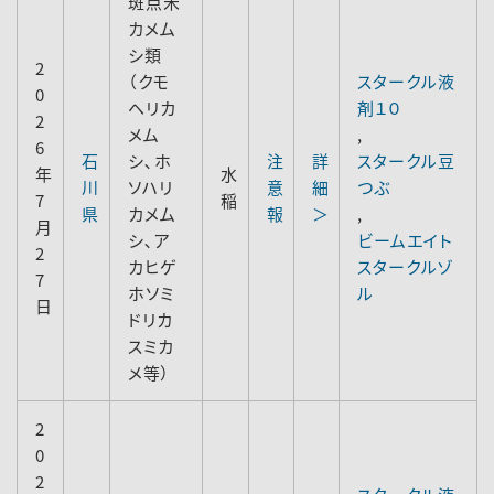
斑点米
カメム
シ類
2
（クモ
スタークル液
0
ヘリカ
剤１０
2
メム
,
6
石
シ､ホ
注
詳
スタークル豆
年
水
川
ソハリ
意
細
つぶ
7
稲
県
カメム
報
＞
,
月
シ､ア
ビームエイト
2
カヒゲ
スタークルゾ
7
ホソミ
ル
日
ドリカ
スミカ
メ等）
2
0
2