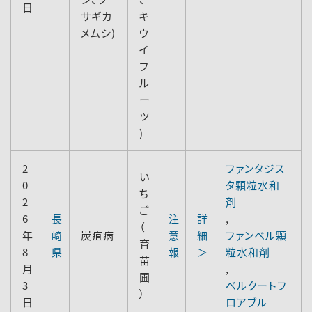
日
サギカ
キ
メムシ)
ウ
イ
フ
ル
ー
ツ
)
2
ファンタジス
い
0
タ顆粒水和
ち
2
剤
ご
6
長
注
詳
,
（
年
崎
炭疽病
意
細
ファンベル顆
育
8
県
報
＞
粒水和剤
苗
月
,
圃
3
ベルクートフ
）
日
ロアブル