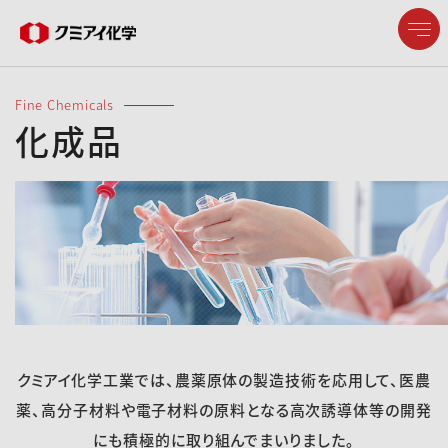
Fine Chemicals
化成品
企業情報
製品情報
研究開発
サステナビリティ
クミアイ化学工業では、農薬原体の製造技術を応用して、医農
薬、高分子材料や電子材料の原料となる高次誘導体等の開発
株主・投資家情報
にも積極的に取り組んでまいりました。