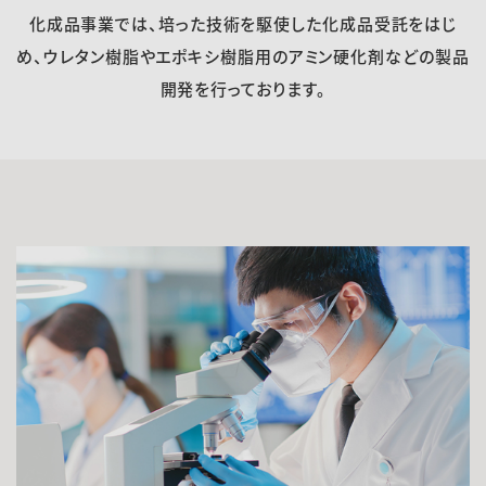
化成品事業では、培った技術を駆使した化成品受託をはじ
採用情報
め、ウレタン樹脂やエポキシ樹脂用のアミン硬化剤などの製品
開発を行っております。
ニュース
お問い合わせ
English