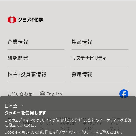
企業情報
製品情報
研究開発
サステナビリティ
株主・投資家情報
採用情報
お問い合わせ
English
日本語
クッキーを使用します
サイ
プライバ
情報セキ
ソーシャルメ
このサ
このウェブサイトでは、サイトの使用状況を分析し、当社のマーケティング活動
Coo
トマ
シーポリ
ュリティ基
ディアガイド
イトに
に役立てるために、
ップ
シー
本方針
ライン
ついて
kie
Cookieを用いています。詳細は「プライバシーポリシー」をご覧ください。