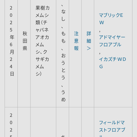
、
2
果樹カ
な
0
メムシ
マブリックＥ
し
2
類（チ
Ｗ
、
5
ャバネ
,
秋
も
注
詳
年
アオカ
アドマイヤー
田
も
意
細
6
メム
フロアブル
県
、
報
＞
月
シ、ク
,
お
2
サギカ
イカズチＷＤ
う
4
メム
Ｇ
と
日
シ）
う
、
う
め
2
0
フィールドマ
2
ストフロアブ
5
キ
ル