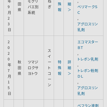
年
モグリ
ね
,
田
殊
細
9
バエ別
ぎ
ベリマークＳ
県
報
＞
月
系統
Ｃ
2
,
3
アグロスリン
日
乳剤
2
エコマスター
0
ＢＴ
ス
2
,
イ
0
トレボン乳剤
秋
ツマジ
ー
特
詳
年
,
田
ロクサ
ト
殊
細
7
トレボン粉剤
県
ヨトウ
コ
報
＞
月
ＤＬ
ー
1
,
ン
5
アグロスリン
日
乳剤
ベフラン液剤