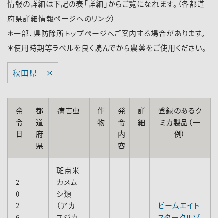
情報の詳細は下記の表「詳細」からご覧になれます。（各都道
府県詳細情報ページへのリンク）
＊一部、県防除所トップページへご案内する場合があります。
＊使用時期等ラベルを良く読んでから農薬をご使用ください。
秋田県 ×
発
都
病害虫
作
発
詳
登録のあるク
令
道
物
令
細
ミカ製品（一
日
府
内
例）
県
容
斑点米
2
カメム
0
シ類
2
（アカ
ビームエイト
6
スジカ
スタークルゾ