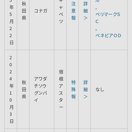
秋
注
詳
年
ャ
,
田
コナガ
意
細
5
ベ
べリマークＳ
県
報
＞
月
ツ
Ｃ
2
,
2
べネビアＯＤ
日
2
0
2
宿
4
アワダ
根
秋
特
詳
年
チソウ
ア
田
殊
細
なし
1
グンバ
ス
県
報
＞
0
イ
タ
月
ー
3
日