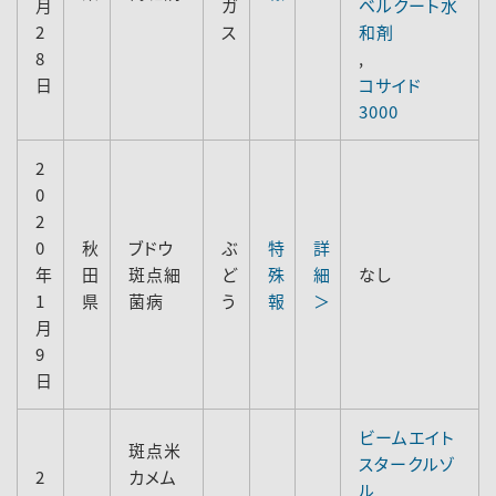
月
ガ
ベルクート水
2
ス
和剤
8
,
日
コサイド
3000
2
0
2
0
秋
ブドウ
ぶ
特
詳
年
田
斑点細
ど
殊
細
なし
1
県
菌病
う
報
＞
月
9
日
ビームエイト
斑点米
スタークルゾ
2
カメム
ル