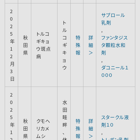
2
サプロール
0
ト
乳剤
2
ル
,
5
トルコ
秋
コ
特
詳
ファンタジス
年
ギキョ
田
ギ
殊
細
タ顆粒水和
1
ウ斑点
県
キ
報
＞
剤
2
病
ョ
,
月
ウ
ダコニール１
3
０００
日
2
0
水
2
田
5
畦
スタークル液
秋
クモヘ
特
詳
年
畔
剤１０
田
リカメ
殊
細
1
、
,
県
ムシ
報
＞
2
休
トレボン乳剤