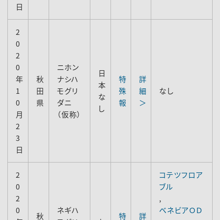
日
2
0
2
0
ニホン
日
年
秋
ナシハ
特
詳
本
1
田
モグリ
殊
細
なし
な
0
県
ダニ
報
＞
し
月
（仮称）
2
3
日
2
コテツフロア
0
ブル
2
,
0
ネギハ
ベネビアＯＤ
秋
特
詳