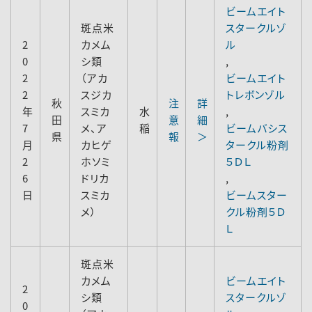
ビームエイト
斑点米
スタークルゾ
2
カメム
ル
0
シ類
,
2
（アカ
ビームエイト
2
スジカ
トレボンゾル
秋
注
詳
年
スミカ
水
,
田
意
細
7
メ、ア
稲
ビームバシス
県
報
＞
月
カヒゲ
タークル粉剤
2
ホソミ
５ＤＬ
6
ドリカ
,
日
スミカ
ビームスター
メ）
クル粉剤５Ｄ
Ｌ
斑点米
カメム
ビームエイト
2
シ類
スタークルゾ
0