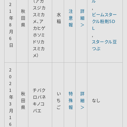
（アカ
ル
2
スジカ
,
1
秋
注
詳
スミカ
水
ビームスター
年
田
意
細
メ、ア
稲
クル粉剤5Ｄ
8
県
報
＞
カヒゲ
Ｌ
月
ホソミ
,
6
ドリカ
スタークル豆
日
スミカ
つぶ
メ）
2
0
2
1
チバク
秋
い
特
詳
年
ロバネ
田
ち
殊
細
なし
3
キノコ
県
ご
報
＞
月
バエ
1
6