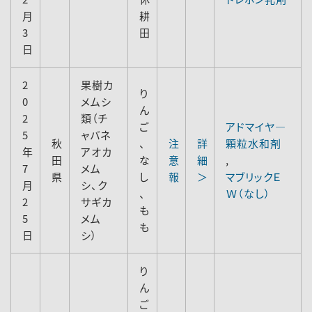
月
耕
3
田
日
2
果樹カ
り
0
メムシ
ん
2
類（チ
ご
アドマイヤ―
5
ャバネ
秋
、
注
詳
顆粒水和剤
年
アオカ
田
な
意
細
,
7
メム
県
し
報
＞
マブリックＥ
月
シ、ク
、
Ｗ（なし）
2
サギカ
も
5
メム
も
日
シ）
り
ん
ご