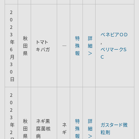
2
0
2
3
ベネビアＯＤ
秋
特
詳
年
トマト
,
田
―
殊
細
6
キバガ
ベリマークＳ
県
報
＞
月
Ｃ
3
0
日
2
0
2
3
秋
ネギ黒
特
詳
年
ネ
ガスタード微
田
腐菌核
殊
細
2
ギ
粒剤
県
病
報
＞