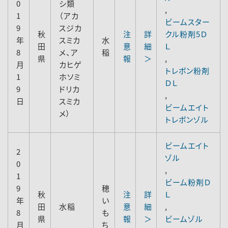
0
シ類
,
1
（アカ
ビームスター
9
スジカ
秋
注
詳
クル粉剤5Ｄ
年
スミカ
水
田
意
細
Ｌ
8
メ、ア
稲
県
報
＞
,
月
カヒゲ
トレボン粉剤
1
ホソミ
ＤＬ
9
ドリカ
,
日
スミカ
ビームエイト
メ）
トレボンゾル
ビームエイト
2
ゾル
0
,
1
ビーム粉剤Ｄ
9
穂
秋
注
詳
Ｌ
年
い
田
水稲
意
細
,
8
も
県
報
＞
ビームゾル
月
ち