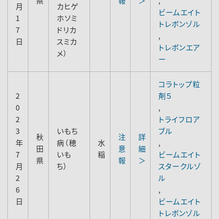
県
報
＞
,
月
カヒゲ
ビームエイト
1
ホソミ
トレボンゾル
7
ドリカ
,
日
スミカ
トレボンエア
メ）
ー
コラトップ粒
2
剤５
0
,
2
トライフロア
3
いもち
ブル
秋
注
詳
年
病（穂
水
,
田
意
細
7
いも
稲
ビームエイト
県
報
＞
月
ち）
スタークルゾ
2
ル
6
,
日
ビームエイト
トレボンゾル