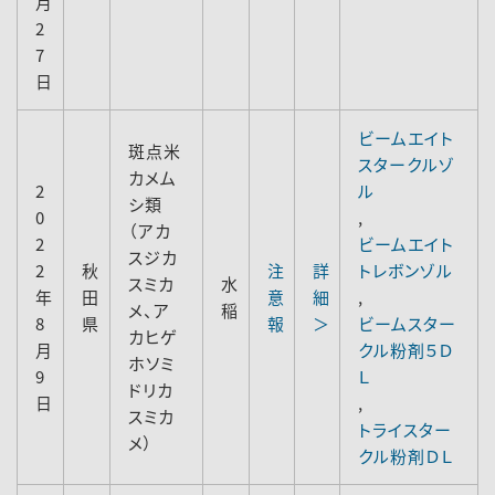
月
2
7
日
ビームエイト
斑点米
スタークルゾ
カメム
2
ル
シ類
0
,
（アカ
2
ビームエイト
スジカ
2
秋
注
詳
トレボンゾル
スミカ
水
年
田
意
細
,
メ、ア
稲
8
県
報
＞
ビームスター
カヒゲ
月
クル粉剤５Ｄ
ホソミ
9
Ｌ
ドリカ
日
,
スミカ
トライスター
メ）
クル粉剤ＤＬ