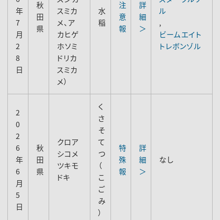
秋
注
詳
年
スミカ
水
ル
田
意
細
7
メ、ア
稲
,
県
報
＞
月
カヒゲ
ビームエイト
2
ホソミ
トレボンゾル
8
ドリカ
日
スミカ
メ）
く
2
さ
0
そ
2
クロア
て
6
秋
特
詳
シコメ
つ
年
田
殊
細
なし
ツキモ
（
6
県
報
＞
ドキ
こ
月
ご
5
み
日
）