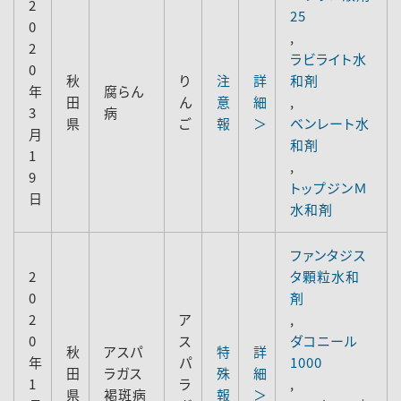
2
25
0
,
2
ラビライト水
0
秋
り
注
詳
和剤
年
腐らん
田
ん
意
細
,
3
病
県
ご
報
＞
ベンレート水
月
和剤
1
,
9
トップジンＭ
日
水和剤
ファンタジス
2
タ顆粒水和
0
剤
2
ア
,
0
ス
ダコニール
秋
アスパ
特
詳
年
パ
1000
田
ラガス
殊
細
1
ラ
,
県
褐斑病
報
＞