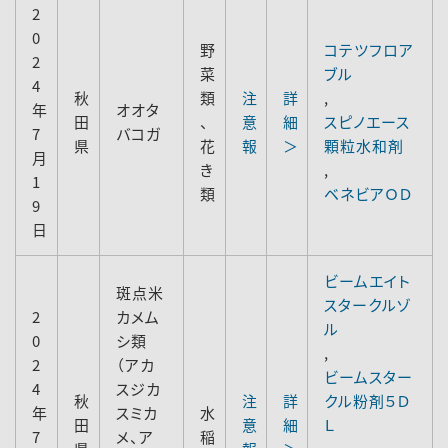
2
0
野
コテツフロア
2
菜
ブル
4
秋
類
注
詳
,
年
オオタ
田
、
意
細
スピノエース
7
バコガ
県
花
報
＞
顆粒水和剤
月
き
,
1
類
ベネビアＯＤ
9
日
ビームエイト
斑点米
スタークルゾ
2
カメム
ル
0
シ類
,
2
（アカ
ビームスター
4
スジカ
秋
注
詳
クル粉剤５Ｄ
年
スミカ
水
田
意
細
Ｌ
7
メ、ア
稲