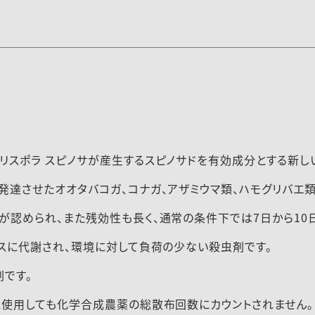
リスポラ スピノサが産生するスピノサドを有効成分とする新し
達させたオオタバコガ、コナガ、アザミウマ類、ハモグリバエ
認められ、また残効性も長く、通常の条件下では7日から10
スに代謝され、環境に対して負荷の少ない殺虫剤です。
剤です。
に使用しても化学合成農薬の総散布回数にカウントされません。