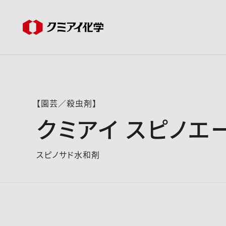
【園芸／殺虫剤】
クミアイ スピノエ
スピノサド水和剤