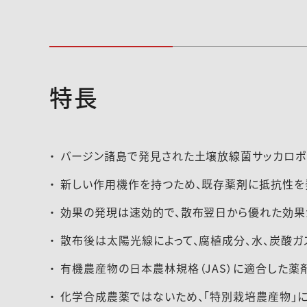
特長
2025-028登録速報（241225）
バージン諸島で発見された土壌放線菌サッカロポ
新しい作用機作を持つため、既存薬剤に抵抗性を発
効果の発現は速効的で、散布翌日から優れた効果が
散布後は太陽光線によって、腐植成分、水、炭酸ガ
有機農産物の日本農林規格（JAS）に適合した薬
化学合成農薬ではないため、「特別栽培農産物」