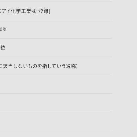
クミアイ化学工業㈱ 登録]
0％
細粒
に該当しないものを指していう通称）