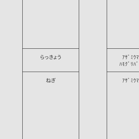
らっきょう
ｱｻﾞﾐｳ
ﾊﾓｸﾞﾘﾊ
ねぎ
ｱｻﾞﾐｳ