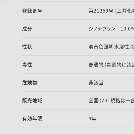
登録番号
第21259号 [三井
成分
ジノテフラン 10.0
性状
淡黄色澄明水溶性
毒性
普通物（毒劇物に該
危険物
非該当
販売地域
全国（20L規格は一
有効年限
4年