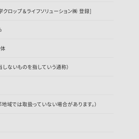
化学クロップ＆ライフソリューション㈱ 登録]
％
液体
当しないものを指していう通称）
部地域では取扱っていない場合があります。）