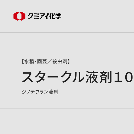
【水稲・園芸／殺虫剤】
スタークル液剤１
ジノテフラン液剤