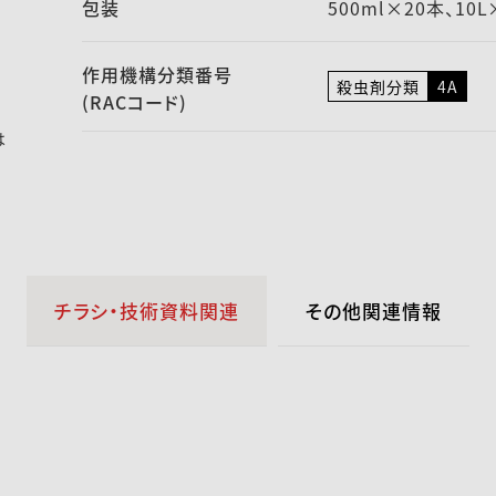
包装
500ml×20本、10
作用機構
分類番号
殺虫剤分類
4A
(RACコード)
は
チラシ・技術資料関連
その他関連情報