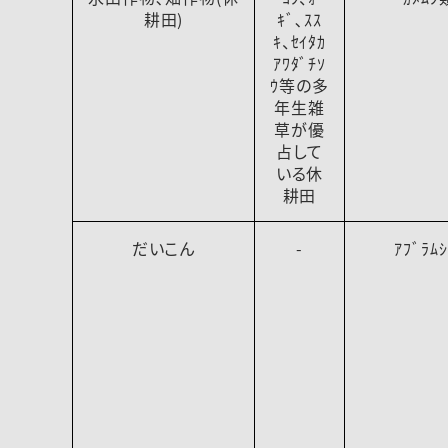
耕田)
ｷﾞ､ｽｽ
ｷ、ｾｲﾀｶ
ｱﾜﾀﾞﾁｿ
ｳ等の多
年生雑
草が優
占して
いる休
耕田
だいこん
-
ｱﾌﾞﾗﾑ