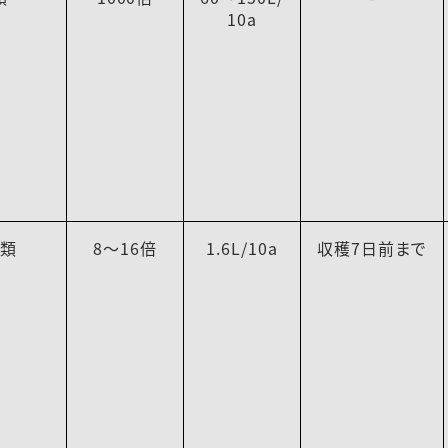
10a
ｼ類
8～16倍
1.6L/10a
収穫7日前まで