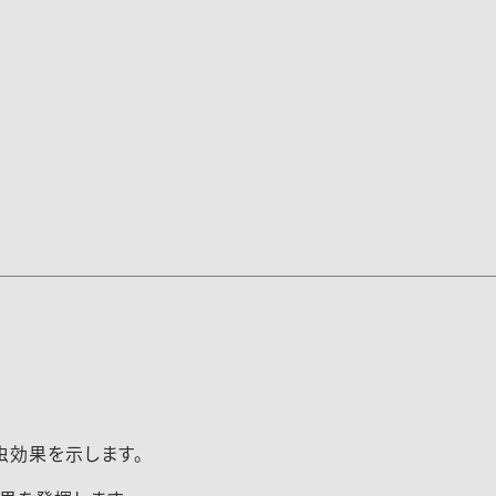
報（201125）
虫効果を示します。