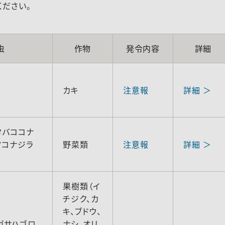
ださい。
虫
作物
発令内容
詳細
カキ
注意報
詳細 ＞
タバココナ
ツコナジラ
野菜類
注意報
詳細 ＞
果樹類（イ
チジク、カ
キ、ブドウ、
ガサハゴロ
ナシ、オリ