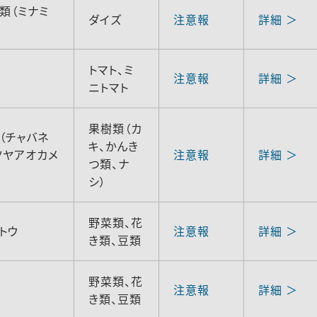
類（ミナミ
ダイズ
注意報
詳細 ＞
トマト、ミ
注意報
詳細 ＞
ニトマト
果樹類（カ
（チャバネ
キ、かんき
ツヤアオカメ
注意報
詳細 ＞
つ類、ナ
シ）
野菜類、花
トウ
注意報
詳細 ＞
き類、豆類
野菜類、花
注意報
詳細 ＞
き類、豆類