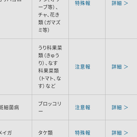
特殊報
詳細 ＞
ーブ等）、
チャ、花き
類（ガマズ
ミ等）
うり科果菜
類（きゅう
り）、なす
注意報
詳細 ＞
科果菜類
（トマト、な
す）など
ブロッコリ
斑細菌病
注意報
詳細 ＞
ー
メイガ
タケ類
特殊報
詳細 ＞