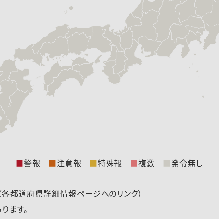
■
警報
■
注意報
■
特殊報
■
複数
■
発令無し
（各都道府県詳細情報ページへのリンク）
ります。