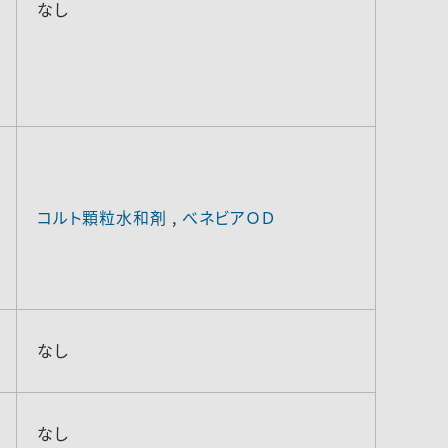
なし
コルト顆粒水和剤
,
べネビアＯＤ
なし
なし