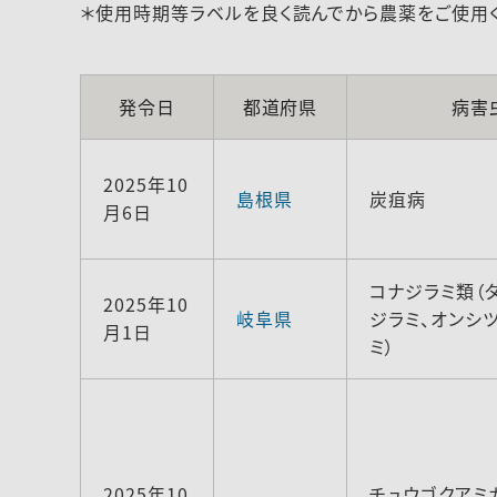
＊使用時期等ラベルを良く読んでから農薬をご使用く
発令日
都道府県
病害
2025年10
島根県
炭疽病
月6日
コナジラミ類（
2025年10
岐阜県
ジラミ、オンシ
月1日
ミ）
2025年10
チュウゴクアミ