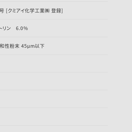
4号 [クミアイ化学工業㈱ 登録]
リン 6.0％
和性粉末 45μm以下