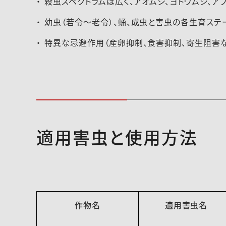
殺虫スペクトラムは広く、アオムシ、ヨトウムシ、ア
幼虫（若令～老令）、蛹、成虫と害虫の各生育ステ
特異な忌避作用（産卵抑制、食害抑制、寄生阻害な
適用害虫と使用方法
作物名
適用害虫名