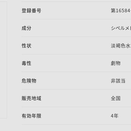
登録番号
第1658
成分
シペルメト
性状
淡褐色水
毒性
劇物
危険物
非該当
販売地域
全国
有効年限
4年