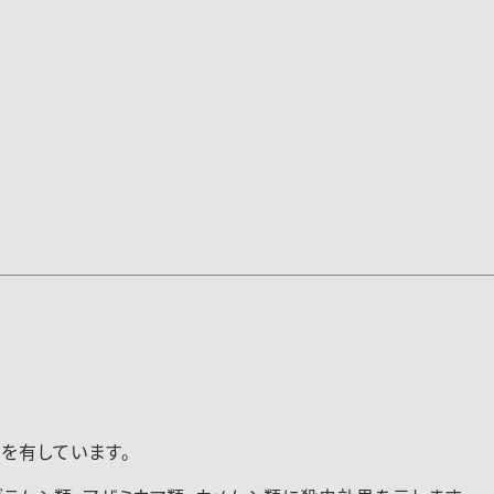
報（260513）
2026-067登録速報（260513）
を有しています。