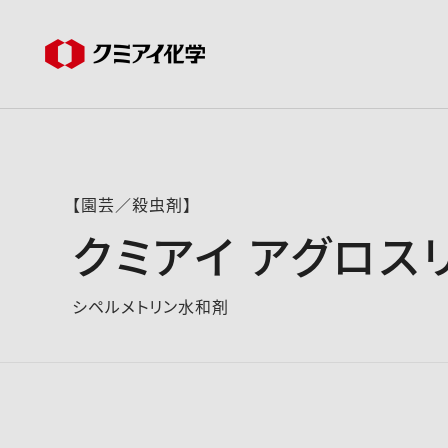
【園芸／殺虫剤】
クミアイ アグロス
シペルメトリン水和剤