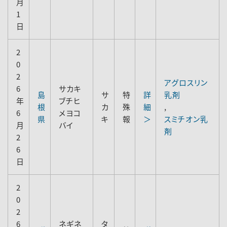
月
1
日
2
0
2
アグロスリン
6
サカキ
島
サ
特
詳
乳剤
年
ブチヒ
根
カ
殊
細
,
6
メヨコ
県
キ
報
＞
スミチオン乳
月
バイ
剤
2
6
日
2
0
2
6
ネギネ
タ