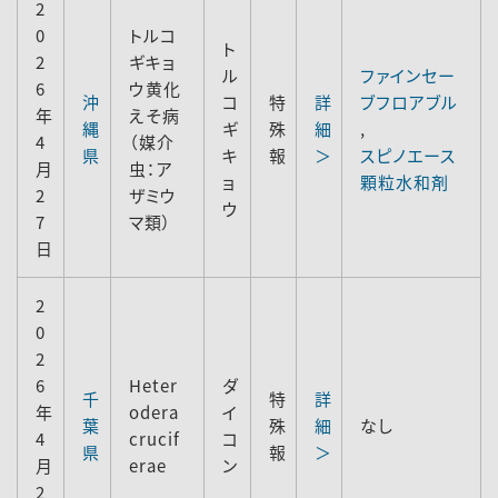
2
0
トルコ
ト
2
ギキョ
ル
ファインセー
6
ウ黄化
沖
コ
特
詳
ブフロアブル
年
えそ病
縄
ギ
殊
細
,
4
（媒介
県
キ
報
＞
スピノエース
月
虫：ア
ョ
顆粒水和剤
2
ザミウ
ウ
7
マ類）
日
2
0
2
6
Heter
ダ
千
特
詳
年
odera
イ
葉
殊
細
なし
4
crucif
コ
県
報
＞
月
erae
ン
2