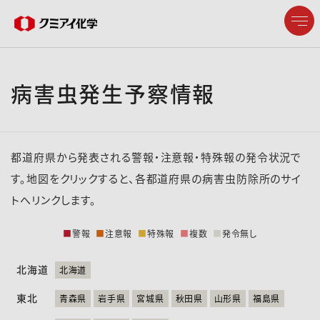
病害虫発生予察情報
企業情報
製品情報
都道府県から発表される警報・注意報・特殊報の発令状況で
研究開発
す。地図をクリックすると、各都道府県の病害虫防除所のサイ
トへリンクします。
サステナビリティ
■
警報
■
注意報
■
特殊報
■
複数
■
発令無し
株主・投資家情報
北海道
北海道
東北
採用情報
青森県
岩手県
宮城県
秋田県
山形県
福島県