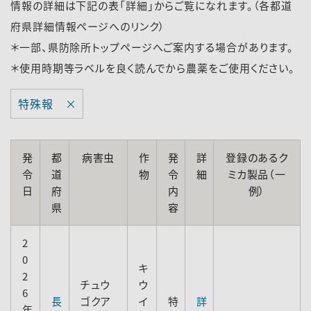
情報の詳細は下記の表「詳細」からご覧になれます。（各都道
府県詳細情報ページへのリンク）
＊一部、県防除所トップページへご案内する場合があります。
＊使用時期等ラベルを良く読んでから農薬をご使用ください。
特殊報 ×
発
都
病害虫
作
発
詳
登録のあるク
令
道
物
令
細
ミカ製品（一
日
府
内
例）
県
容
2
0
キ
2
チュウ
ウ
6
長
ゴクア
イ
特
詳
年