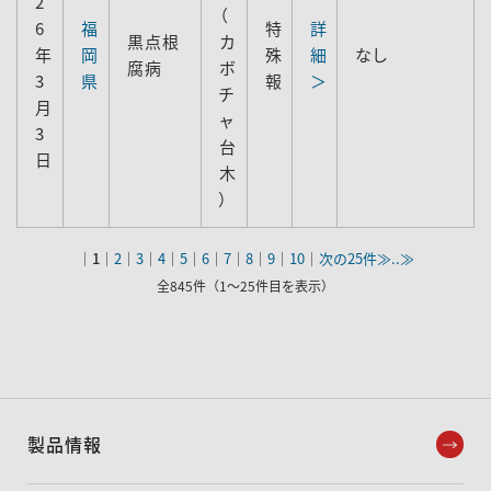
2
（
6
福
特
詳
黒点根
カ
年
岡
殊
細
なし
腐病
ボ
3
県
報
＞
チ
月
ャ
3
台
日
木
）
｜
1
｜
2
｜
3
｜
4
｜
5
｜
6
｜
7
｜
8
｜
9
｜
10
｜
次の25件≫
..≫
全845件（1～25件目を表示）
製品情報