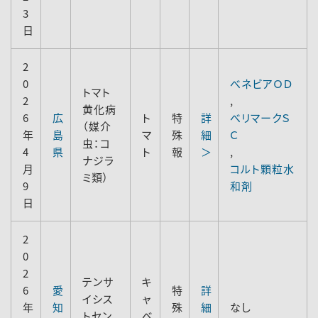
3
日
2
0
べネビアＯＤ
トマト
2
,
黄化病
6
広
ト
特
詳
べリマークＳ
（媒介
年
島
マ
殊
細
Ｃ
虫：コ
4
県
ト
報
＞
,
ナジラ
月
コルト顆粒水
ミ類）
9
和剤
日
2
0
2
テンサ
キ
6
愛
特
詳
イシス
ャ
年
知
殊
細
なし
トセン
ベ