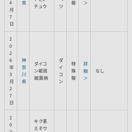
4
県
報
＞
チュウ
ツ
月
7
日
2
0
2
6
神
ダ
ダイコ
特
詳
年
奈
イ
ン褐斑
殊
細
なし
3
川
コ
細菌病
報
＞
月
県
ン
2
7
日
2
キク茎
0
えそウ
2