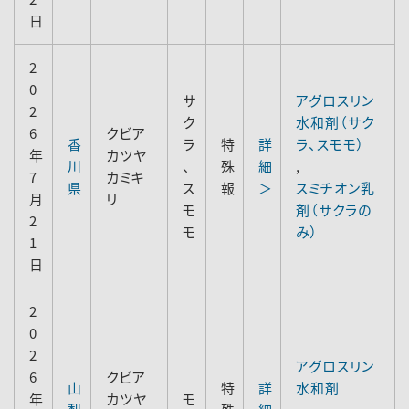
日
2
0
サ
アグロスリン
2
ク
水和剤（サク
6
クビア
香
ラ
特
詳
ラ、スモモ）
年
カツヤ
川
、
殊
細
,
7
カミキ
県
ス
報
＞
スミチオン乳
月
リ
モ
剤（サクラの
2
モ
み）
1
日
2
0
2
アグロスリン
6
クビア
山
特
詳
水和剤
年
カツヤ
モ