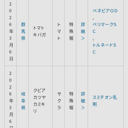
2
0
べネビアＯＤ
2
,
6
群
ト
特
詳
べリマークＳ
トマト
年
馬
マ
殊
細
Ｃ
キバガ
3
県
ト
報
＞
,
月
トルネードＳ
6
Ｃ
日
2
0
2
クビア
6
岐
サ
特
詳
カツヤ
スミチオン乳
年
阜
ク
殊
細
カミキ
剤
3
県
ラ
報
＞
リ
月
6
日