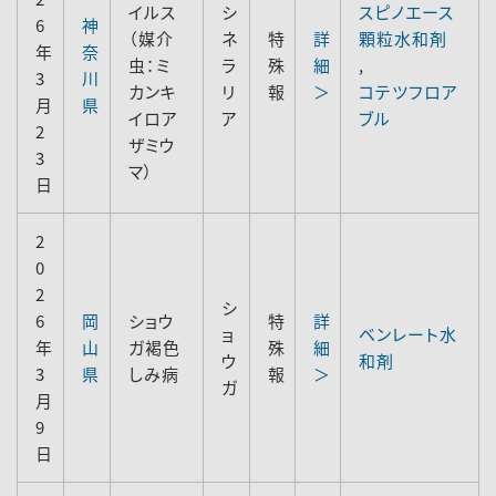
イルス
シ
スピノエース
6
神
（媒介
ネ
特
詳
顆粒水和剤
年
奈
虫：ミ
ラ
殊
細
,
3
川
カンキ
リ
報
＞
コテツフロア
月
県
イロア
ア
ブル
2
ザミウ
3
マ）
日
2
0
2
シ
6
岡
ショウ
特
詳
ョ
ベンレート水
年
山
ガ褐色
殊
細
ウ
和剤
3
県
しみ病
報
＞
ガ
月
9
日