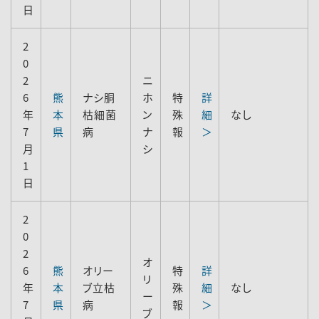
日
2
0
2
ニ
6
熊
ナシ胴
ホ
特
詳
年
本
枯細菌
ン
殊
細
なし
7
県
病
ナ
報
＞
月
シ
1
日
2
0
2
オ
6
熊
オリー
特
詳
リ
年
本
ブ立枯
殊
細
なし
ー
7
県
病
報
＞
ブ