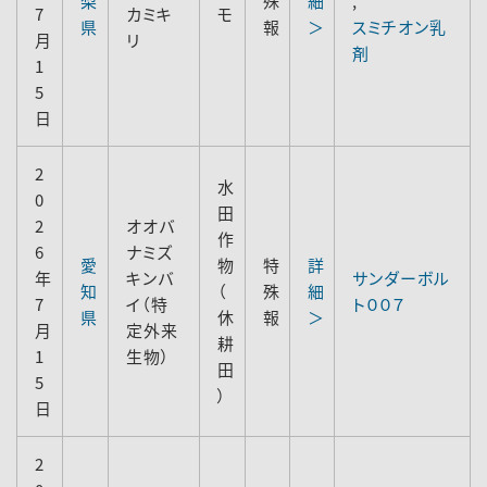
梨
殊
細
,
7
カミキ
モ
県
報
＞
スミチオン乳
月
リ
剤
1
5
日
2
水
0
田
2
オオバ
作
6
ナミズ
愛
物
特
詳
年
キンバ
サンダーボル
知
（
殊
細
7
イ（特
ト００７
県
休
報
＞
月
定外来
耕
1
生物）
田
5
）
日
2