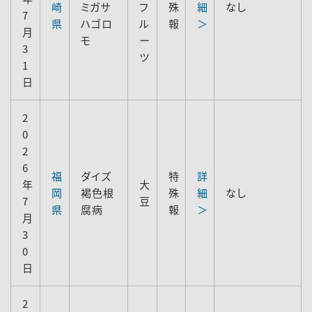
崎
ミガサ
フ
殊
細
なし
7
県
ハゴロ
ル
報
＞
月
モ
ー
3
ツ
1
日
2
0
2
6
福
ダイズ
特
詳
年
大
岡
褐色根
殊
細
なし
7
豆
県
腐病
報
＞
月
3
0
日
2