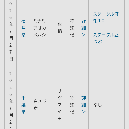
0
2
スタークル液
6
福
ミナミ
特
詳
剤１０
年
水
井
アオカ
殊
細
,
7
稲
県
メムシ
報
＞
スタークル豆
月
つぶ
2
7
日
2
0
2
サ
6
千
ツ
特
詳
年
白さび
葉
マ
殊
細
なし
7
病
県
イ
報
＞
月
モ
2
2