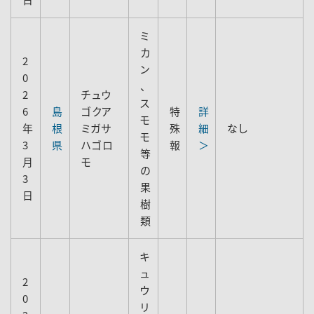
ミ
カ
2
ン
0
、
2
チュウ
ス
6
島
ゴクア
特
詳
モ
年
根
ミガサ
殊
細
なし
モ
3
県
ハゴロ
報
＞
等
月
モ
の
3
果
日
樹
類
キ
ュ
2
ウ
0
リ