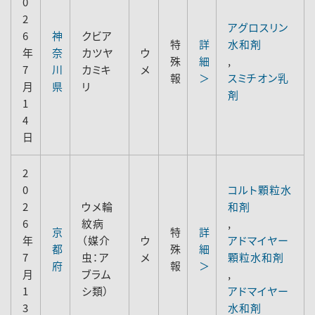
0
2
アグロスリン
6
神
クビア
特
詳
水和剤
年
奈
カツヤ
ウ
殊
細
,
7
川
カミキ
メ
報
＞
スミチオン乳
月
県
リ
剤
1
4
日
2
0
コルト顆粒水
2
ウメ輪
和剤
6
紋病
,
京
特
詳
年
（媒介
ウ
アドマイヤー
都
殊
細
7
虫：ア
メ
顆粒水和剤
府
報
＞
月
ブラム
,
1
シ類）
アドマイヤー
3
水和剤