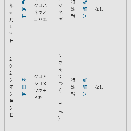
群
特
詳
年
クロバ
マ
馬
殊
細
なし
6
ネキノ
ネ
県
報
＞
月
コバエ
ギ
1
9
日
く
2
さ
0
そ
2
クロア
て
6
秋
特
詳
シコメ
つ
年
田
殊
細
なし
ツキモ
（
6
県
報
＞
ドキ
こ
月
ご
5
み
日
）