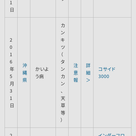
1
日
カ
ン
2
キ
0
ツ
1
（
6
タ
沖
注
詳
年
かいよ
ン
コサイド
縄
意
細
5
う病
カ
3000
県
報
＞
月
ン
3
、
1
天
日
草
等
）
2
インダーフロ