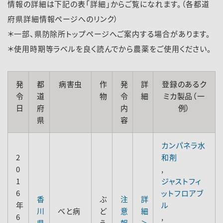
情報の詳細は下記の表「詳細」からご覧になれます。（各都道
府県詳細情報ページへのリンク）
＊一部、県防除所トップページへご案内する場合があります。
＊使用時期等ラベルを良く読んでから農薬をご使用ください。
発
都
病害虫
作
発
詳
登録のあるク
令
道
物
令
細
ミカ製品（一
日
府
内
例）
県
容
カンパネラ水
2
和剤
0
,
1
ジャストフィ
6
ットフロアブ
香
ぶ
注
詳
年
ル
川
べと病
ど
意
細
6
,
県
う
報
＞