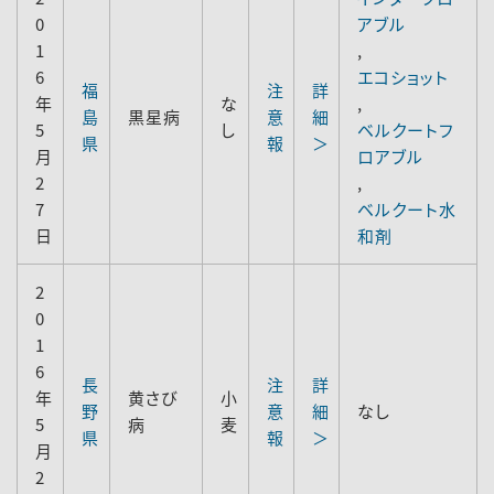
0
アブル
1
,
6
エコショット
福
注
詳
年
な
,
島
黒星病
意
細
5
し
ベルクートフ
県
報
＞
月
ロアブル
2
,
7
ベルクート水
日
和剤
2
0
1
6
長
注
詳
年
黄さび
小
野
意
細
なし
5
病
麦
県
報
＞
月
2