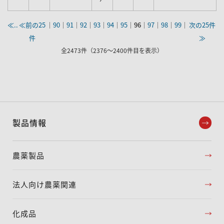
≪..
≪前の25
｜
90
｜
91
｜
92
｜
93
｜
94
｜
95
｜
96
｜
97
｜
98
｜
99
｜
次の25件
件
≫
全2473件（2376～2400件目を表示）
製品情報
農薬製品
法人向け農薬関連
化成品