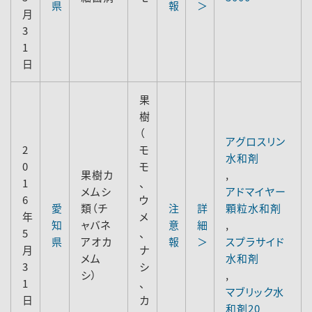
県
報
＞
月
3
1
日
果
樹
（
アグロスリン
2
モ
水和剤
0
モ
果樹カ
,
1
、
メムシ
アドマイヤー
6
ウ
愛
類（チ
注
詳
顆粒水和剤
年
メ
知
ャバネ
意
細
,
5
、
県
アオカ
報
＞
スプラサイド
月
ナ
メム
水和剤
3
シ
シ）
,
1
、
マブリック水
日
カ
和剤20