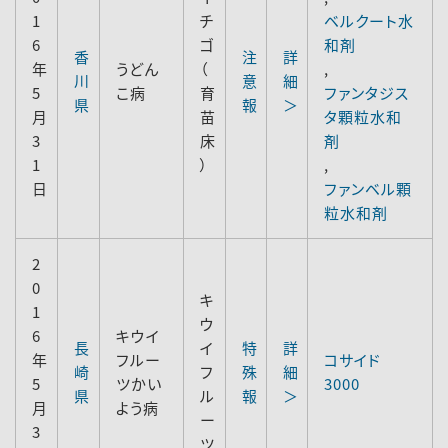
1
チ
ベルクート水
6
ゴ
和剤
香
注
詳
年
うどん
（
,
川
意
細
5
こ病
育
ファンタジス
県
報
＞
月
苗
タ顆粒水和
3
床
剤
1
）
,
日
ファンベル顆
粒水和剤
2
0
キ
1
ウ
6
キウイ
長
イ
特
詳
年
フルー
コサイド
崎
フ
殊
細
5
ツかい
3000
県
ル
報
＞
月
よう病
ー
3
ツ