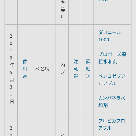
キ
等
）
ダコニール
2
1000
0
,
1
プロポーズ顆
6
香
注
詳
粒水和剤
年
ね
川
べと病
意
細
,
5
ぎ
県
報
＞
ペンコゼブフ
月
ロアブル
3
,
1
カンパネラ水
日
和剤
フルピカフロ
2
アブル
0
イ
,