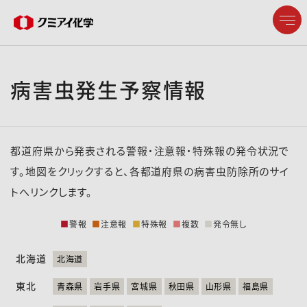
病害虫発生予察情報
企業情報
製品情報
都道府県から発表される警報・注意報・特殊報の発令状況で
研究開発
す。地図をクリックすると、各都道府県の病害虫防除所のサイ
トへリンクします。
サステナビリティ
■
警報
■
注意報
■
特殊報
■
複数
■
発令無し
株主・投資家情報
北海道
北海道
東北
採用情報
青森県
岩手県
宮城県
秋田県
山形県
福島県