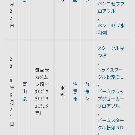
月
ペンコゼブフ
2
ロアブル
2
,
日
ペンコゼブ水
和剤
スタークル豆
つぶ
2
,
0
斑点米
トライスター
1
カメム
クル粉剤ＤＬ
6
富
シ類（ｱ
注
詳
,
年
水
山
ｶﾋｹﾞﾎ
意
細
ビームキラッ
6
稲
県
ｿﾐﾄﾞﾘ
報
＞
プジョーカー
月
ｶｽﾐｶﾒ
フロアブル
2
等）
,
1
ビームスター
日
クル粉剤５Ｄ
Ｌ