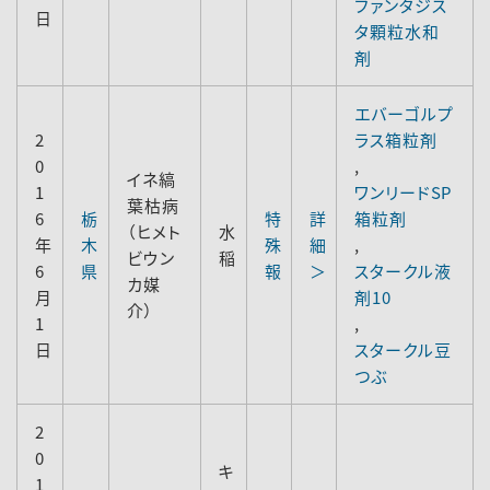
ファンタジス
日
タ顆粒水和
剤
エバーゴルプ
2
ラス箱粒剤
0
,
イネ縞
1
ワンリードSP
葉枯病
6
栃
特
詳
箱粒剤
（ヒメト
水
年
木
殊
細
,
ビウン
稲
6
県
報
＞
スタークル液
カ媒
月
剤10
介）
1
,
日
スタークル豆
つぶ
2
0
キ
1