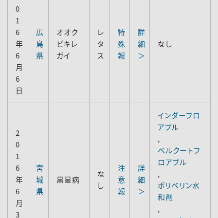
0
1
6
広
オオク
レ
特
詳
年
島
ビキレ
タ
殊
細
なし
6
県
ガイ
ス
報
＞
月
6
日
インダーフロ
アブル
2
,
0
ベルクートフ
1
ロアブル
6
宮
注
詳
な
,
年
城
黒星病
意
細
し
ポリベリン水
6
県
報
＞
和剤
月
,
3