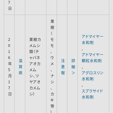
7
日
果
樹
（
アドマイヤー
2
果樹カ
モ
水和剤
0
メムシ
モ
,
1
類（チ
、
アドマイヤー
6
ャバネ
ウ
滋
注
詳
顆粒水和剤
年
アオカ
メ
賀
意
細
,
5
メム
、
県
報
＞
アグロスリン
月
シ、ツ
ナ
水和剤
1
ヤアオ
シ
,
7
カメム
、
スプラサイド
日
シ）
カ
水和剤
キ
等
）