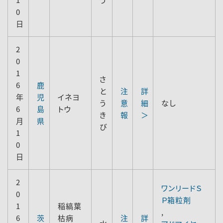
0
日
2
0
1
さ
6
鹿
と
注
詳
年
児
イネヨ
う
意
細
なし
6
島
トウ
き
報
＞
月
県
び
1
0
日
2
ワンリードＳ
0
Ｐ箱粒剤
1
稲縞葉
,
6
茨
枯病
注
詳