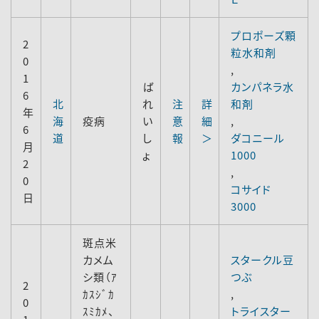
プロポーズ顆
2
粒水和剤
0
,
1
ば
カンパネラ水
6
北
れ
注
詳
和剤
年
海
疫病
い
意
細
,
6
道
し
報
＞
ダコニール
月
ょ
1000
2
,
0
コサイド
日
3000
斑点米
カメム
スタークル豆
シ類（ｱ
つぶ
2
ｶｽｼﾞｶ
,
0
ｽﾐｶﾒ、
トライスター