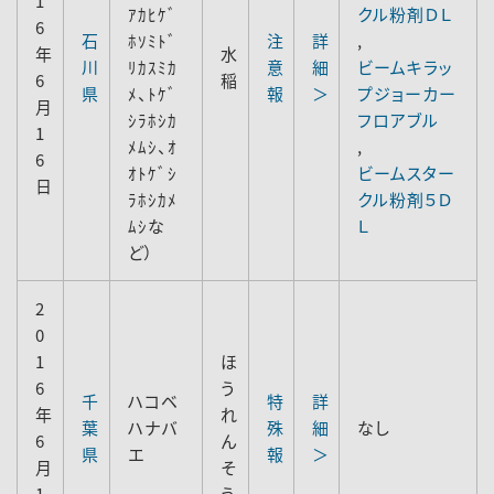
1
ｱｶﾋｹﾞ
クル粉剤ＤＬ
6
石
ﾎｿﾐﾄﾞ
注
詳
,
年
水
川
ﾘｶｽﾐｶ
意
細
ビームキラッ
6
稲
県
ﾒ、ﾄｹﾞ
報
＞
プジョーカー
月
ｼﾗﾎｼｶ
フロアブル
1
ﾒﾑｼ、ｵ
,
6
ｵﾄｹﾞｼ
ビームスター
日
ﾗﾎｼｶﾒ
クル粉剤５Ｄ
ﾑｼな
Ｌ
ど）
2
0
1
ほ
6
う
千
ハコベ
特
詳
年
れ
葉
ハナバ
殊
細
なし
6
ん
県
エ
報
＞
月
そ
1
う