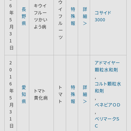
ウ
6
キウイ
長
イ
特
詳
年
フルー
コサイド
野
フ
殊
細
5
ツかい
3000
県
ル
報
＞
月
よう病
ー
3
ツ
1
日
2
アドマイヤー
0
顆粒水和剤
1
,
6
コルト顆粒水
愛
ト
特
詳
年
トマト
和剤
知
マ
殊
細
5
黄化病
,
県
ト
報
＞
月
べネビアＯＤ
3
,
1
ベリマークＳ
日
Ｃ