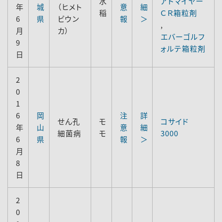
水
アドマイヤー
年
城
（ヒメト
意
細
稲
ＣＲ箱粒剤
6
県
ビウン
報
＞
,
月
カ）
エバーゴルフ
9
ォルテ箱粒剤
日
2
0
1
6
岡
注
詳
せん孔
モ
コサイド
年
山
意
細
細菌病
モ
3000
6
県
報
＞
月
8
日
2
0