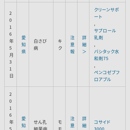
クリーンサポ
2
ート
0
,
1
サプロール
6
愛
注
詳
乳剤
年
白さび
キ
知
意
細
,
5
病
ク
県
報
＞
バシタック水
月
和剤75
3
,
1
ペンコゼブフ
日
ロアブル
2
0
1
6
愛
注
詳
年
せん孔
モ
コサイド
知
意
細
5
細菌病
モ
3000