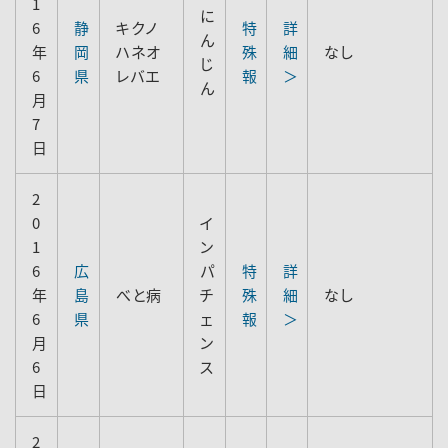
1
に
6
静
キクノ
特
詳
ん
年
岡
ハネオ
殊
細
なし
じ
6
県
レバエ
報
＞
ん
月
7
日
2
0
イ
1
ン
6
広
パ
特
詳
年
島
べと病
チ
殊
細
なし
6
県
ェ
報
＞
月
ン
6
ス
日
2