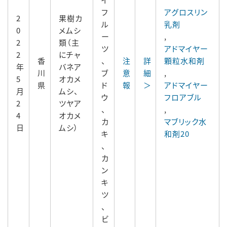
フ
アグロスリン
2
果樹カ
ル
乳剤
0
メムシ
ー
,
2
類（主
ツ
アドマイヤー
2
にチャ
香
、
注
詳
顆粒水和剤
年
バネア
川
ブ
意
細
,
5
オカメ
県
ド
報
＞
アドマイヤー
月
ムシ、
ウ
フロアブル
2
ツヤア
、
,
4
オカメ
カ
マブリック水
日
ムシ）
キ
和剤20
、
カ
ン
キ
ツ
、
ビ