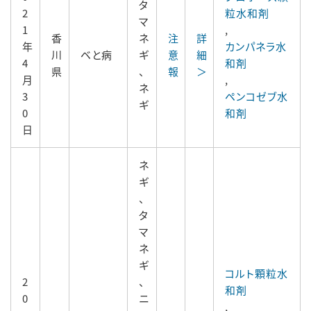
タ
2
粒水和剤
マ
1
,
香
ネ
注
詳
年
カンパネラ水
川
ベと病
ギ
意
細
4
和剤
県
、
報
＞
月
,
ネ
3
ペンコゼブ水
ギ
0
和剤
日
ネ
ギ
、
タ
マ
ネ
ギ
コルト顆粒水
2
、
和剤
0
ニ
,