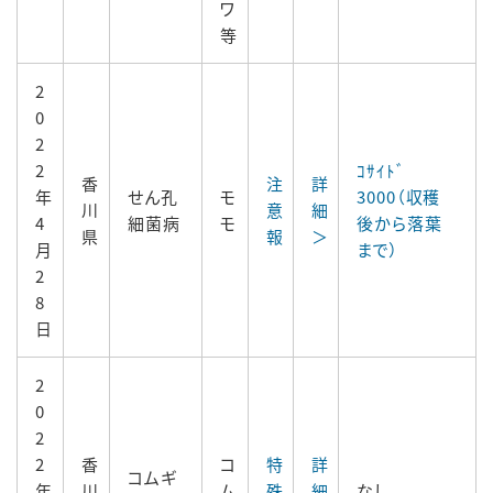
ワ
等
2
0
2
2
ｺｻｲﾄﾞ
香
注
詳
年
せん孔
モ
3000（収穫
川
意
細
4
細菌病
モ
後から落葉
県
報
＞
月
まで）
2
8
日
2
0
2
2
香
コ
特
詳
コムギ
年
川
ム
殊
細
なし