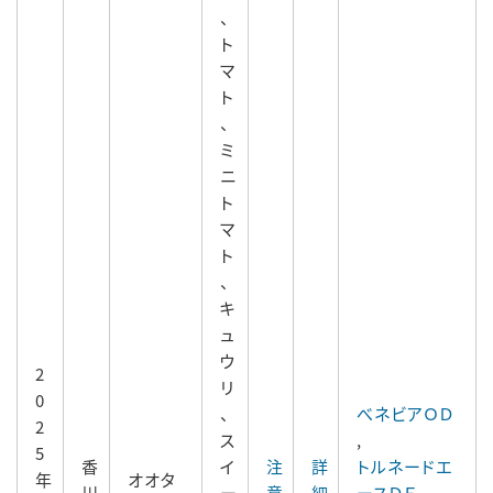
、
ト
マ
ト
、
ミ
ニ
ト
マ
ト
、
キ
ュ
ウ
2
リ
0
、
べネビアＯＤ
2
ス
,
5
香
イ
注
詳
トルネードエ
年
オオタ
川
ー
意
細
ースＤＦ