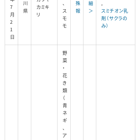
川
、
殊
細
,
7
カミキ
県
ス
報
＞
スミチオン乳
月
リ
モ
剤（サクラの
2
モ
み）
1
日
野
菜
・
花
き
類
（
青
ネ
ギ
、
ア