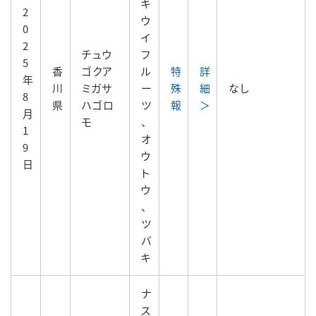
キ
2
ウ
0
イ
2
チュウ
フ
5
香
ゴクア
ル
特
詳
年
川
ミガサ
ー
殊
細
なし
8
県
ハゴロ
ツ
報
＞
月
モ
、
1
オ
9
ウ
日
ト
ウ
、
ツ
バ
キ
ナ
ス