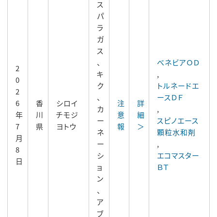
ス
パ
ラ
ガ
ス
、
べネビアＯＤ
2
キ
,
0
ク
トルネードエ
2
、
ースＤＦ
6
香
シロイ
注
詳
カ
,
年
川
チモジ
意
細
ー
スピノエース
7
県
ヨトウ
報
＞
ネ
顆粒水和剤
月
ー
,
8
シ
エコマスター
日
ョ
ＢＴ
ン
、
ア
ブ