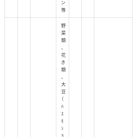
ン
等
野
菜
類
、
花
き
類
、
大
豆
（
ﾊ
ｽ
ﾓ
ﾝ
ﾖ