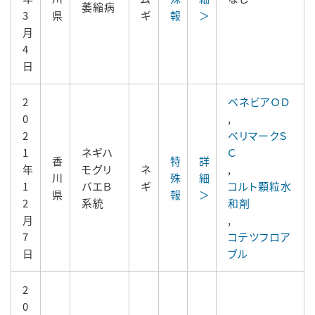
萎縮病
3
県
ギ
報
＞
月
4
日
2
ベネビアＯＤ
0
,
2
ベリマークＳ
1
ネギハ
Ｃ
香
特
詳
年
モグリ
ネ
,
川
殊
細
1
バエＢ
ギ
コルト顆粒水
県
報
＞
2
系統
和剤
月
,
7
コテツフロア
日
ブル
2
0