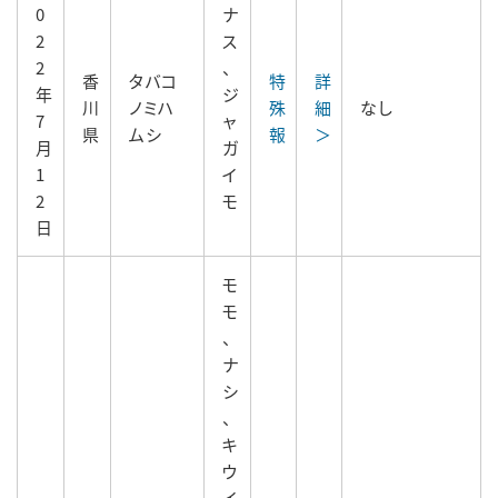
0
ナ
2
ス
2
、
香
タバコ
特
詳
年
ジ
川
ノミハ
殊
細
なし
7
ャ
県
ムシ
報
＞
月
ガ
1
イ
2
モ
日
モ
モ
、
ナ
シ
、
キ
ウ
イ