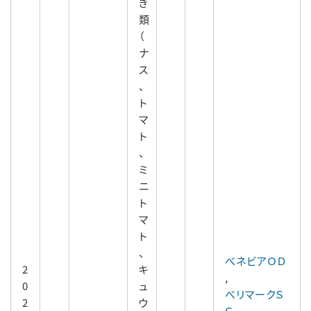
き
類
（
ナ
ス
、
ト
マ
ト
、
ミ
ニ
ト
マ
ト
、
べネビアＯＤ
2
キ
,
0
ュ
べリマークＳ
2
ウ
Ｃ