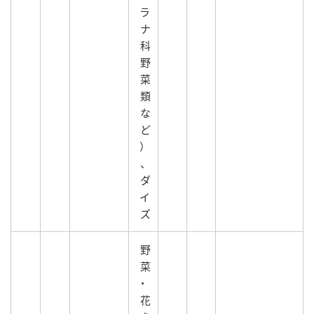
ラ
ナ
科
野
菜
類
な
ど
）
、
ダ
イ
ズ
野
菜
・
花