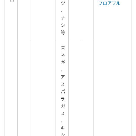
ツ
フロアブル
、
ナ
シ
等
青
ネ
ギ
、
ア
ス
パ
ラ
ガ
ス
、
キ
ク