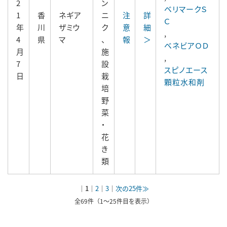
2
ン
ベリマークＳ
1
香
ネギア
ニ
注
詳
Ｃ
年
川
ザミウ
ク
意
細
,
4
県
マ
、
報
＞
ベネビアＯＤ
月
施
,
7
設
スピノエース
日
栽
顆粒水和剤
培
野
菜
・
花
き
類
｜
1
｜
2
｜
3
｜
次の25件≫
全69件（1～25件目を表示）