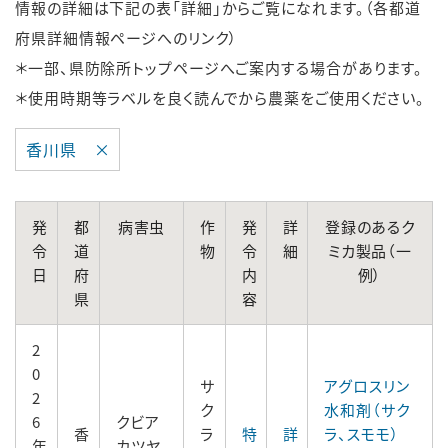
情報の詳細は下記の表「詳細」からご覧になれます。（各都道
府県詳細情報ページへのリンク）
＊一部、県防除所トップページへご案内する場合があります。
＊使用時期等ラベルを良く読んでから農薬をご使用ください。
香川県 ×
発
都
病害虫
作
発
詳
登録のあるク
令
道
物
令
細
ミカ製品（一
日
府
内
例）
県
容
2
0
サ
アグロスリン
2
ク
水和剤（サク
6
クビア
香
ラ
特
詳
ラ、スモモ）
年
カツヤ