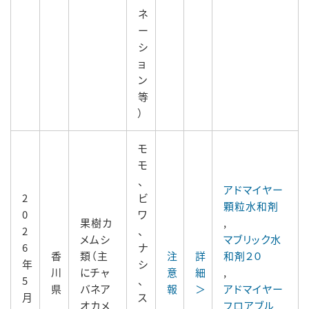
ネ
ー
シ
ョ
ン
等
）
モ
モ
、
アドマイヤー
2
ビ
顆粒水和剤
0
ワ
果樹カ
,
2
、
メムシ
マブリック水
6
ナ
香
類（主
注
詳
和剤２０
年
シ
川
にチャ
意
細
,
5
、
県
バネア
報
＞
アドマイヤー
月
ス
オカメ
フロアブル