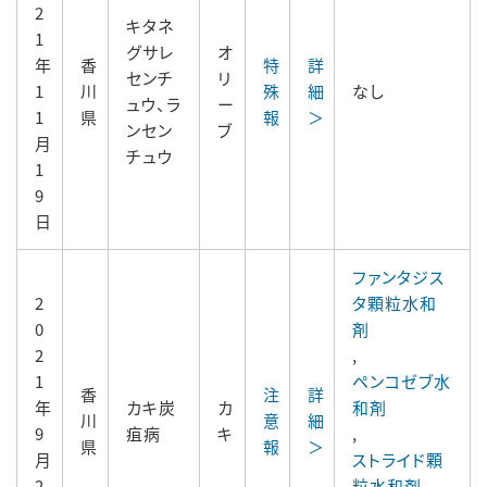
2
キタネ
1
グサレ
オ
年
香
特
詳
センチ
リ
1
川
殊
細
なし
ュウ、ラ
ー
1
県
報
＞
ンセン
ブ
月
チュウ
1
9
日
ファンタジス
2
タ顆粒水和
0
剤
2
,
1
ペンコゼブ水
香
注
詳
年
カキ炭
カ
和剤
川
意
細
9
疽病
キ
,
県
報
＞
月
ストライド顆
2
粒水和剤