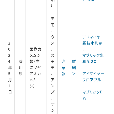
）
モ
モ
、
ウ
アドマイヤー
2
メ
顆粒水和剤
0
果樹カ
、
,
2
メムシ
ス
マブリック水
4
香
類（主
モ
注
詳
和剤２０
年
川
にツヤ
モ
意
細
,
5
県
アオカ
、
報
＞
アドマイヤー
月
メム
ア
フロアブル
1
シ）
ン
,
日
ズ
マブリックＥ
、
Ｗ
ナ
シ