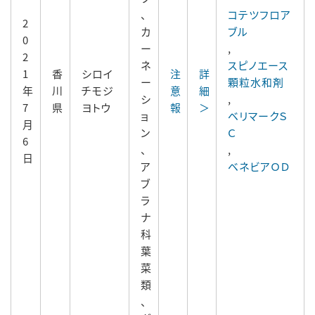
、
コテツフロア
2
カ
ブル
0
ー
,
2
ネ
スピノエース
1
香
シロイ
注
詳
ー
顆粒水和剤
年
川
チモジ
意
細
シ
,
7
県
ヨトウ
報
＞
ョ
ベリマークＳ
月
ン
Ｃ
6
、
,
日
ア
ベネビアＯＤ
ブ
ラ
ナ
科
葉
菜
類
、