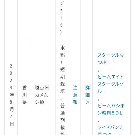
ｼﾞ
ﾖ
ﾄ
ｳ
）
水
稲
スタークル豆
（
つぶ
2
短
,
0
期
ビームエイト
2
栽
スタークルゾ
4
香
斑点米
注
詳
培
ル
年
川
カメム
意
細
、
,
8
県
シ類
報
＞
普
ビームバシボ
月
通
ン粉剤５ＤＬ
7
期
,
日
栽
ワイドパンチ
培
豆つぶ