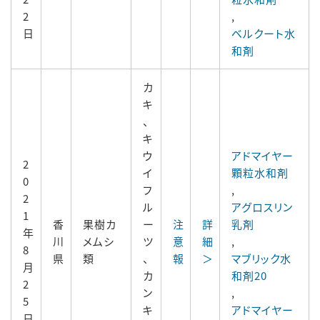
2
,
日
ベルクート水
和剤
カ
キ
、
キ
ウ
アドマイヤー
2
イ
顆粒水和剤
0
フ
,
2
ル
アグロスリン
1
香
果樹カ
ー
注
詳
乳剤
年
川
メムシ
ツ
意
細
,
8
県
類
、
報
＞
マブリック水
月
カ
和剤20
2
ン
,
5
キ
アドマイヤー
日