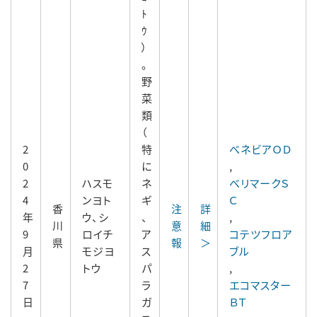
ﾄ
ｳ
）
。
野
菜
類
（
2
特
べネビアＯＤ
0
に
,
2
ハスモ
ネ
べリマークＳ
4
ンヨト
ギ
Ｃ
香
注
詳
年
ウ、シ
、
,
川
意
細
9
ロイチ
ア
コテツフロア
県
報
＞
月
モジヨ
ス
ブル
2
トウ
パ
,
7
ラ
エコマスター
日
ガ
ＢＴ