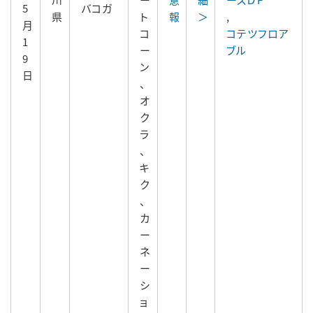
5
バコガ
県
ト
報
＞
,
月
コ
コテツフロア
1
ー
ブル
9
ン
日
、
オ
ク
ラ
、
キ
ク
、
カ
ー
ネ
ー
シ
ョ