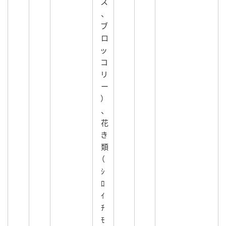
ス
、
ブ
ロ
ッ
コ
リ
ー
）
、
花
き
類
（
ｼ
ﾛ
ｲ
ﾁ
ﾓ