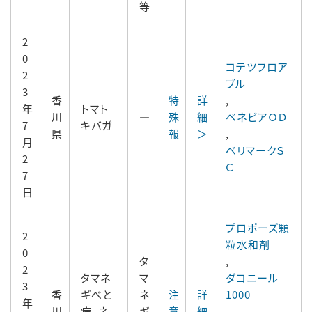
等
2
0
コテツフロア
2
ブル
3
香
特
詳
,
年
トマト
川
―
殊
細
ベネビアＯＤ
7
キバガ
県
報
＞
,
月
ベリマークＳ
2
Ｃ
7
日
プロポーズ顆
2
粒水和剤
0
タ
,
2
タマネ
マ
ダコニール
3
香
ギべと
ネ
注
詳
1000
年
川
病、ネ
ギ
意
細
,