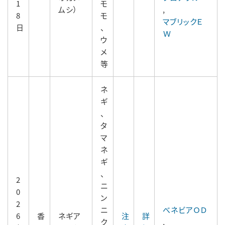
1
モ
ムシ）
,
8
モ
マブリックＥ
日
、
Ｗ
ウ
メ
等
ネ
ギ
、
タ
マ
ネ
ギ
、
2
ニ
0
ン
2
ニ
べネビアＯＤ
6
香
ネギア
注
詳
ク
,