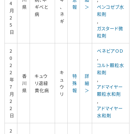
4
県
ギべと
、
報
＞
ペンコゼブ水
月
病
ネ
和剤
2
ギ
,
5
ガスタード微
日
粒剤
2
ベネビアＯＤ
0
,
2
コルト顆粒水
2
キ
和剤
香
キュウ
特
詳
年
ュ
,
川
リ退緑
殊
細
7
ウ
アドマイヤー
県
黄化病
報
＞
月
リ
顆粒水和剤
2
,
2
アドマイヤー
日
水和剤
2