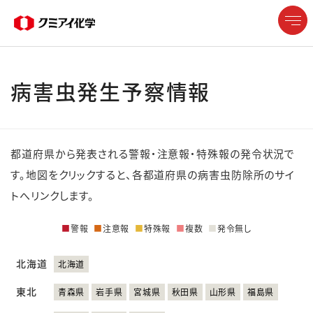
病害虫発生予察情報
企業情報
製品情報
都道府県から発表される警報・注意報・特殊報の発令状況で
研究開発
す。地図をクリックすると、各都道府県の病害虫防除所のサイ
トへリンクします。
サステナビリティ
■
警報
■
注意報
■
特殊報
■
複数
■
発令無し
株主・投資家情報
北海道
北海道
東北
採用情報
青森県
岩手県
宮城県
秋田県
山形県
福島県