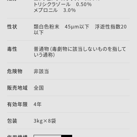
トリシクラゾール 0.50％
メプロニル 3.0％
性状
類白色粉末 45µm以下 浮遊性指数20
以下
毒性
普通物（毒劇物に該当しないものを指して
いう通称）
危険物
非該当
販売地域
全国
有効年限
4年
包装
3kg×8袋