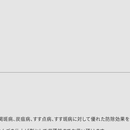
事項の変更
2023-029注意事項の追加
（230116）
褐斑病、炭疽病、すす点病、すす斑病に対して優れた防除効果を