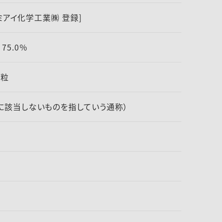
クミアイ化学工業㈱ 登録]
75.0％
細粒
に該当しないものを指していう通称）