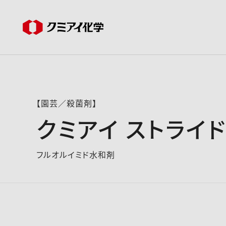
【園芸／殺菌剤】
クミアイ ストライ
フルオルイミド水和剤