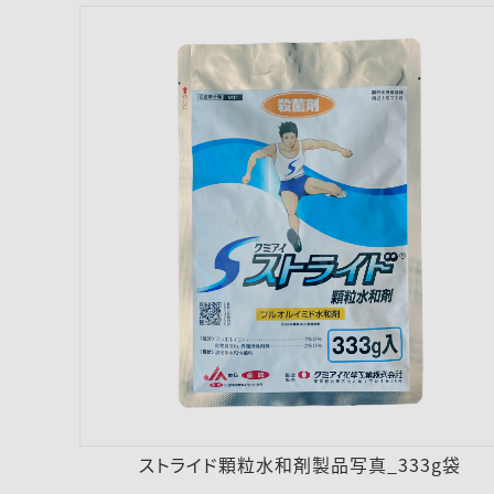
ストライド顆粒水和剤製品写真_333g袋