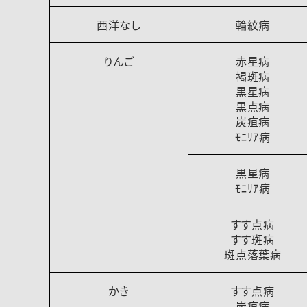
西洋なし
輪紋病
りんご
赤星病
褐斑病
黒星病
黒点病
炭疽病
ﾓﾆﾘｱ病
黒星病
ﾓﾆﾘｱ病
すす点病
すす斑病
斑点落葉病
かき
すす点病
炭疽病