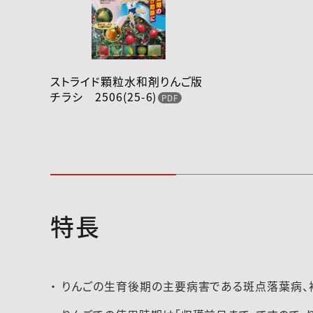
ストライド顆粒水和剤りんご版
チラシ 2506(25-6)
特長
2023-164登録速報（230719）
2025-070注意
（250305）
りんごの生育後期の主要病害である斑点落葉病、