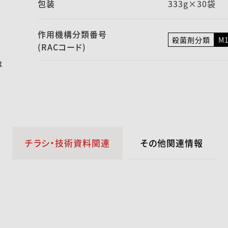
包装
333g×30袋
作用機構
分類番号
殺菌剤分類
M
(RACコード)
は
チラシ・技術資料関連
その他関連情報