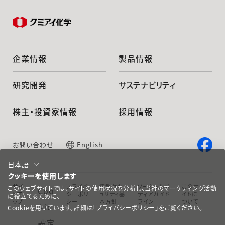
企業情報
製品情報
研究開発
サステナビリティ
株主・投資家情報
採用情報
お問い合わせ
English
日本語
クッキーを使用します
サイ
プライバ
情報セキ
ソーシャルメ
このサ
このウェブサイトでは、サイトの使用状況を分析し、当社のマーケティング活動
Coo
トマ
シーポリ
ュリティ基
ディアガイド
イトに
に役立てるために、
ップ
シー
本方針
ライン
ついて
kie
Cookieを用いています。詳細は「プライバシーポリシー」をご覧ください。
設定