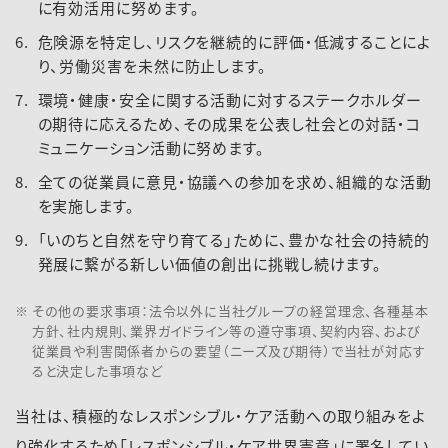
に有効活用に努めます。
危険源を特定し、リスクを継続的に評価・低減することによ
り、労働災害を未然に防止します。
環境・健康・安全に関する活動に対するステークホルダー
の期待に応えるため、その成果を公表し社会との対話・コ
ミュニケーション活動に努めます。
全ての従業員に意見・協議への参加を求め、組織的な活動
を実施します。
「いのちと自然を守り育てる」ために、豊かな社会の持続的
発展に繋がる新しい価値の創出に挑戦し続けます。
その他の要求事項：法令以外に当社グループの経営理念、各種基本
方針、社内規則、業界ガイドライン等の遵守事項、契約内容、および
従業員や利害関係者からの要望（ニーズ及び期待）で当社が対応す
ると決定した事項など
当社は、積極的なレスポンシブル・ケア活動への取り組みをよ
り強化するため「レスポンシブル・ケア世界憲章」に署名してい