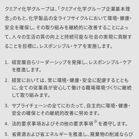
採用情報
クミアイ化学グループは、「クミアイ化学グループ企業基本理
念」のもと、化学製品の全ライフサイクルにおいて環境・健康・
ニュース
お問い合わせ
English
安全を確保し、その取り組みを継続的に改善することによっ
て、人々の生活の質の向上と持続可能な社会の実現に貢献す
ることを目標に、レスポンシブル・ケアを実施します。
経営層自らリーダーシップを発揮し、レスポンシブル・ケア
を推進します。
経営においては、常に環境・健康・安全に配慮するととも
に、全ての従業員が安心して働ける職場環境づくりに継続
して取り組みます。
サプライチェーンの全てにわたって、自主的に環境・健康・
安全の確保とその継続的改善に努めます。
※
法的要求事項およびその他の要求事項
を遵守します。
省資源および省エネルギーを推進し、廃棄物の削減ならび