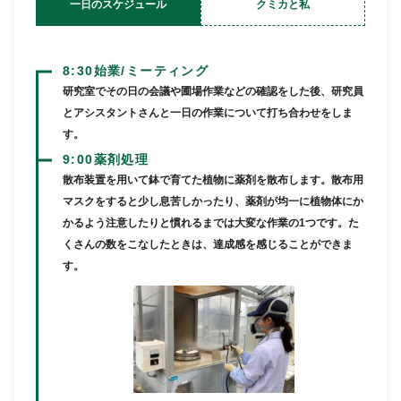
一日の
スケジュール
クミカと私
8:30
始業/ミーティング
研究室でその日の会議や圃場作業などの確認をした後、研究員
とアシスタントさんと一日の作業について打ち合わせをしま
す。
9:00
薬剤処理
散布装置を用いて鉢で育てた植物に薬剤を散布します。散布用
マスクをすると少し息苦しかったり、薬剤が均一に植物体にか
かるよう注意したりと慣れるまでは大変な作業の1つです。た
くさんの数をこなしたときは、達成感を感じることができま
す。