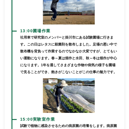
13:00
圃場作業
社用車で研究室のメンバーと掛川市にある試験圃場に行きま
す。この日はレタスに殺菌剤を散布しました。足場の悪い中で
散布機を背負って作業するのでなかなか大変ですが、とてもい
い運動になります。春～夏は畑作と水田、秋～冬は畑作が中心
になります。1年を通してさまざまな作物や病気の様子を圃場
で見ることができ、飽きがこないことがこの仕事の魅力です。
15:00
実験室作業
試験で植物に感染させるための病原菌の培養をします。病原菌