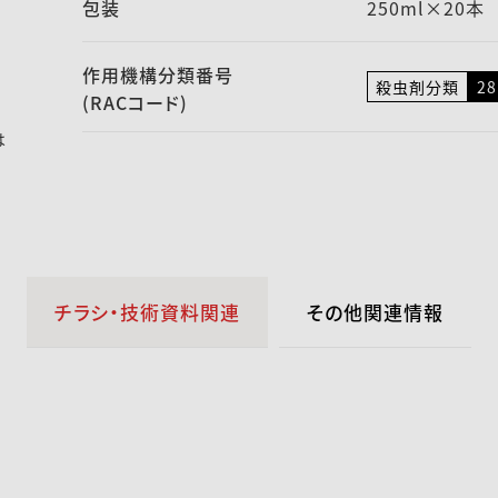
包装
250ml×20本
作用機構
分類番号
殺虫剤分類
28
(RACコード)
は
チラシ・技術資料関連
その他関連情報