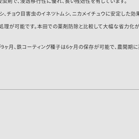
殺虫剤で、浸透移行性に優れ、長い残効性を有しています。
シ、チョウ目害虫のイネツトムシ、ニカメイチュウに安定した効
処理が可能です。本田での薬剤防除と比較して大幅な省力化が
が9ヶ月、鉄コーティング種子は6ヶ月の保存が可能で、農閑期