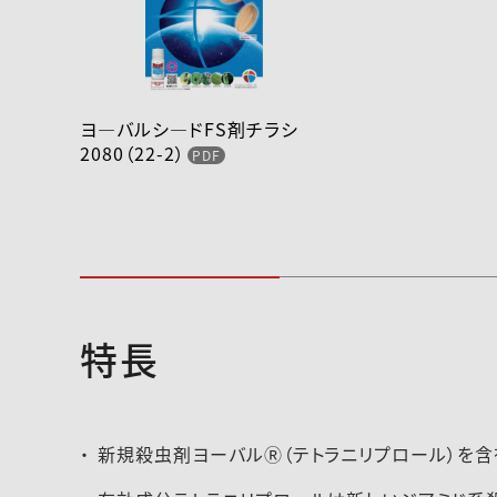
ヨ―バルシ―ドFS剤チラシ
2080（22-2）
特長
2025-046登録速報（250129）
新規殺虫剤ヨーバルⓇ（テトラニリプロール）を含