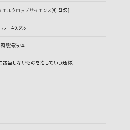
[バイエルクロップサイエンス㈱ 登録]
ル 40.3％
粘稠懸濁液体
に該当しないものを指していう通称）