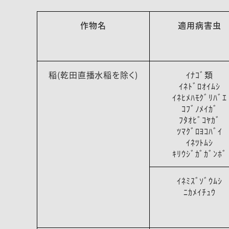
作物名
適用病害虫
稲(乾田直播水稲を除く)
ｲﾅｺﾞ類
ｲﾈﾄﾞﾛｵｲﾑｼ
ｲﾈﾋﾒﾊﾓｸﾞﾘﾊﾞｴ
ｺﾌﾞﾉﾒｲｶﾞ
ﾌﾀｵﾋﾞｺﾔｶﾞ
ﾂﾏｸﾞﾛﾖｺﾊﾞｲ
ｲﾈﾂﾄﾑｼ
ｷﾘｳｼﾞｶﾞｶﾞﾝﾎﾞ
ｲﾈﾐｽﾞｿﾞｳﾑｼ
ﾆｶﾒｲﾁｭｳ