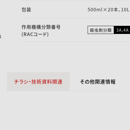
包装
500ml×20本、10
作用機構
分類番号
殺虫剤分類
3A,4A
(RACコード)
は
チラシ・技術資料関連
その他関連情報