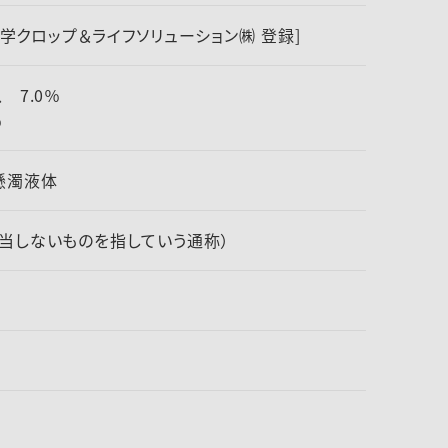
井化学クロップ＆ライフソリューション㈱ 登録]
ス 7.0％
％
懸濁液体
当しないものを指していう通称）