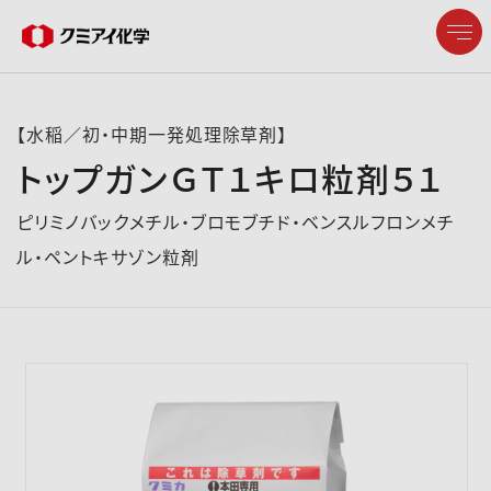
【水稲／初・中期一発処理除草剤】
トップガンＧＴ１キロ粒剤５１
企業情報
ピリミノバックメチル・ブロモブチド・ベンスルフロンメチ
ル・ペントキサゾン粒剤
製品情報
研究開発
サステナビリティ
株主・投資家情報