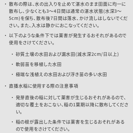
散布の際は、水の出入りを止めて湛水のまま田面に均一に
散布し、少なくとも3～4日間は通常の湛水状態(水深3～
5cm)を保ち、散布後7日間は落水、かけ流しはしないでくだ
さい。また、入水は静かにおこなってください。
以下のような条件下では薬害が発生するおそれがあるので
使用をさけてください。
砂質土壌の水田および漏水田(減水深2cm/日以上)
軟弱苗を移植した水田
極端な浅植えの水田および浮き苗の多い水田
直播水稲に使用する際の注意事項
発芽直後の稲に対して薬害が生じるおそれがあるので、
適切な覆土をおこない、稲の1葉期以降に散布してくださ
い。
稲の根が露出した条件では薬害を生じるおそれがある
ので使用をさけてください。