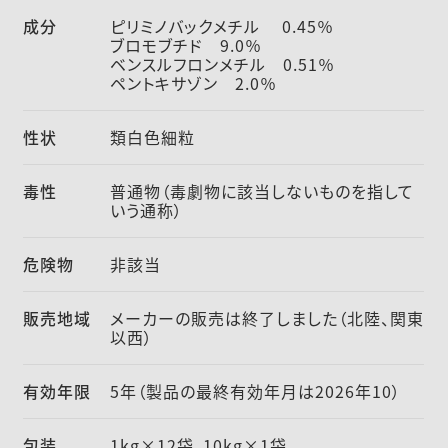
成分
ピリミノバックメチル 0.45％
ブロモブチド 9.0％
ベンスルフロンメチル 0.51％
ペントキサゾン 2.0％
性状
類白色細粒
毒性
普通物（毒劇物に該当しないものを指して
いう通称）
危険物
非該当
販売地域
メーカーの販売は終了しました（北陸、関東
以西）
有効年限
5年（製品の最終有効年月は2026年10）
包装
1kg×12袋、10kg×1袋