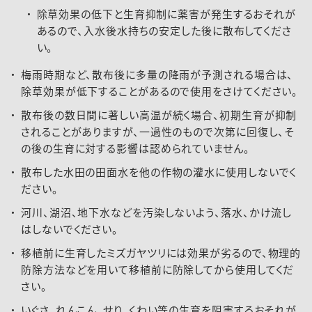
除草効果の低下と生育抑制に薬害が発生するおそれが
あるので、入水後水持ちの安定した後に散布してくださ
い。
梅雨時期など、散布後に多量の降雨が予測される場合は、
除草効果が低下することがあるので使用をさけてください。
散布後の数日間に著しい高温が続く場合、初期生育が抑制
されることがありますが、一過性のもので次第に回復し、そ
の後の生育に対する影響は認められていません。
散布した水田の田面水を他の作物の灌水に使用しないでく
ださい。
河川、湖沼、地下水などを汚染しないよう、落水、かけ流し
はしないでください。
移植前に生育したミズガヤツリには効果が劣るので、物理的
防除方法などを用いて移植前に防除してから使用してくだ
さい。
いぐさ、れんこん、せり、くわい等の生育を阻害するおそれが