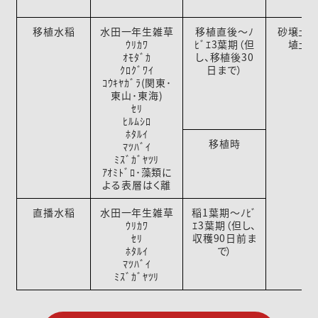
移植水稲
水田一年生雑草
移植直後～ﾉ
砂壌土
ｳﾘｶﾜ
ﾋﾞｴ3葉期（但
埴土
ｵﾓﾀﾞｶ
し、移植後30
ｸﾛｸﾞﾜｲ
日まで）
ｺｳｷﾔｶﾞﾗ(関東･
東山･東海)
ｾﾘ
ﾋﾙﾑｼﾛ
ﾎﾀﾙｲ
移植時
ﾏﾂﾊﾞｲ
ﾐｽﾞｶﾞﾔﾂﾘ
ｱｵﾐﾄﾞﾛ･藻類に
よる表層はく離
直播水稲
水田一年生雑草
稲1葉期～ﾉﾋﾞ
ｳﾘｶﾜ
ｴ3葉期（但し、
ｾﾘ
収穫90日前ま
ﾎﾀﾙｲ
で）
ﾏﾂﾊﾞｲ
ﾐｽﾞｶﾞﾔﾂﾘ