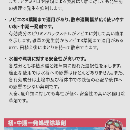
また、アオミドロや藻類による表層はく離に対しても発生前
の処理で発生を抑制します。
ノビエの3葉期まで適用があり、散布適期幅が広く使いやす
い初・中期一発剤です。
有効成分のピリミノバックメチルがノビエに対して高い効果
を示します。雑草の発生前からノビエ3葉期まで適用がある
ので、田植え後にゆとりを持って散布できます。
水稲や環境に対する安全性が高いです。
各成分とも移植水稲と雑草間に優れた選択性を示します。
適正な使用では水稲への影響はほとんどありません。また、
各有効成分は土壌中及び稲体中での残留の心配や後作へ
の影響の少ない薬剤です。
人畜、魚介類に対しても毒性が低く、安全性の高い水稲用除
草剤です。