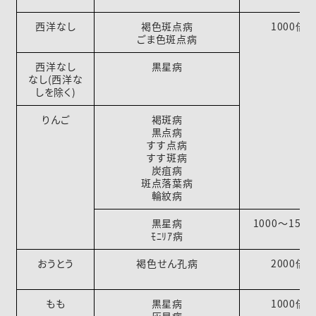
西洋なし
褐色斑点病
1000倍
ごま色斑点病
西洋なし
黒星病
なし(西洋な
しを除く)
りんご
褐斑病
黒点病
すす点病
すす斑病
炭疽病
斑点落葉病
輪紋病
黒星病
1000～150
ﾓﾆﾘｱ病
おうとう
褐色せん孔病
2000倍
もも
黒星病
1000倍
灰星病