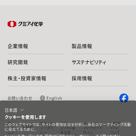
企業情報
製品情報
研究開発
サステナビリティ
株主・投資家情報
採用情報
お問い合わせ
English
日本語
クッキーを使用します
サイ
プライバ
情報セキ
ソーシャルメ
このサ
このウェブサイトでは、サイトの使用状況を分析し、当社のマーケティング活動
Coo
トマ
シーポリ
ュリティ基
ディアガイド
イトに
に役立てるために、
ップ
シー
本方針
ライン
ついて
kie