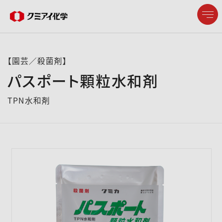
【園芸／殺菌剤】
パスポート顆粒水和剤
企業情報
TPN水和剤
製品情報
研究開発
サステナビリティ
株主・投資家情報