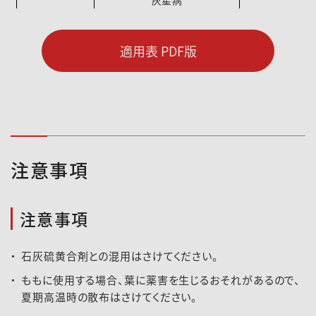
果実赤点病
ぶどう
晩腐病
250～400
適用表 PDF版
黒とう病
ﾊﾟｯｼｮﾝﾌﾙｰﾂ
円斑病
1500倍
いちじく
疫病
3000倍
さび病
かき
うどんこ病
1500倍
注意事項
炭疽病
落葉病
ｷｳｲﾌﾙｰﾂ
果実軟腐病
1000倍
注意事項
石灰硫黄合剤との混用はさけてください。
ももに使用する場合、葉に薬害を生じるおそれがあるので、
夏期高温時の散布はさけてください。