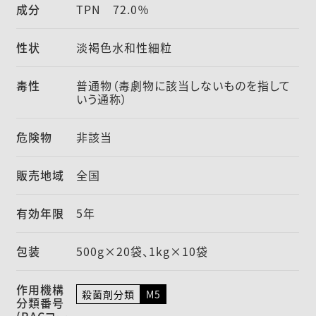
成分
TPN 72.0％
性状
淡褐色水和性細粒
毒性
普通物（毒劇物に該当しないものを指して
いう通称）
危険物
非該当
販売地域
全国
有効年限
5年
包装
500g×20袋、1kg×10袋
作用機構
殺菌剤分類
M5
分類番号