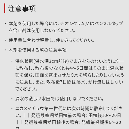
注意事項
本剤を使用した場合には、チオシクラム又はベンスルタップ
を含む剤は使用しないでください。
使用量に合わせ秤量し、使いきってください。
本剤を使用する際の注意事項
湛水状態(湛水深3cm前後)でまきむらのないように均一
に散布し、散布後少なくとも4～5日間はそのまま湛水状
態を保ち、田面を露出させたり水を切らしたりしないよう
に注意し、また、散布後7日間は落水、かけ流しはしない
でください。
漏水の激しい水田では使用しないでください。
ニカメイチュウ第一世代には次の時期に散布してくださ
い。｜｜発蛾最盛期が田植前の場合：田植後10～20日
｜｜発蛾最盛期が田植後の場合：発蛾最盛期後6～20
日