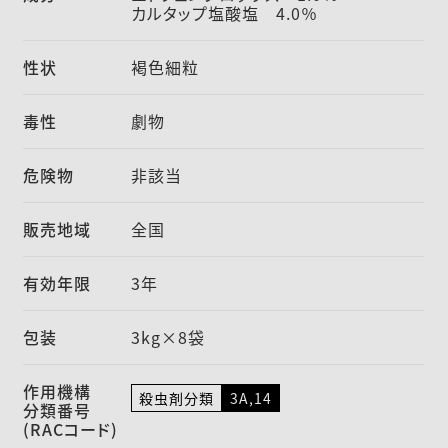
カルタップ塩酸塩 4.0％
性状
褐色細粒
毒性
劇物
危険物
非該当
販売地域
全国
有効年限
3年
包装
3kg×8袋
作用機構
殺虫剤分類
3A,14
分類番号
(RACコード)