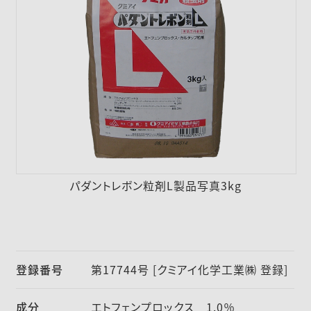
採用情報
ニュース
お問い合わせ
English
パダントレボン粒剤L製品写真3kg
登録番号
第17744号 [クミアイ化学工業㈱ 登録]
成分
エトフェンプロックス 1.0％