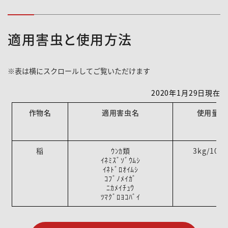
適用害虫と使用方法
2020年1月29日現在
作物名
適用害虫名
使用量
稲
ｳﾝｶ類
3kg/10a
ｲﾈﾐｽﾞｿﾞｳﾑｼ
ｲﾈﾄﾞﾛｵｲﾑｼ
ｺﾌﾞﾉﾒｲｶﾞ
ﾆｶﾒｲﾁｭｳ
ﾂﾏｸﾞﾛﾖｺﾊﾞｲ