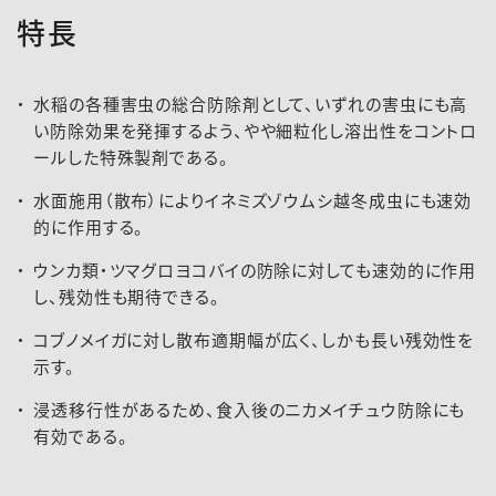
特長
水稲の各種害虫の総合防除剤として、いずれの害虫にも高
い防除効果を発揮するよう、やや細粒化し溶出性をコントロ
ールした特殊製剤である。
水面施用（散布）によりイネミズゾウムシ越冬成虫にも速効
的に作用する。
2020-072登録速報（200129）
ウンカ類・ツマグロヨコバイの防除に対しても速効的に作用
し、残効性も期待できる。
コブノメイガに対し散布適期幅が広く、しかも長い残効性を
示す。
浸透移行性があるため、食入後のニカメイチュウ防除にも
有効である。