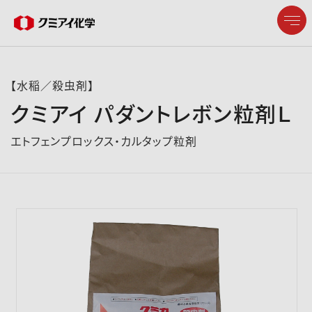
【水稲／殺虫剤】
クミアイ パダントレボン粒剤Ｌ
企業情報
エトフェンプロックス・カルタップ粒剤
製品情報
研究開発
サステナビリティ
株主・投資家情報