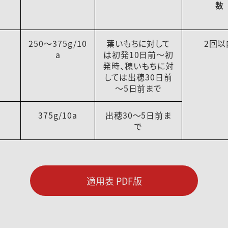
数
250～375g/10
葉いもちに対して
2回以
a
は初発10日前～初
発時、穂いもちに対
しては出穂30日前
～5日前まで
375g/10a
出穂30～5日前ま
で
適用表 PDF版