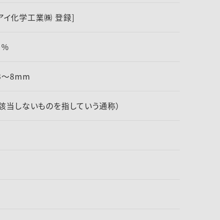
ミアイ化学工業㈱ 登録]
0％
3～8mm
該当しないものを指していう通称）