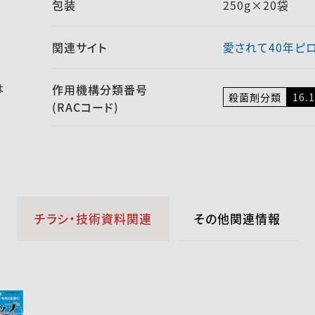
包装
250g×20袋
関連サイト
愛されて40年ピ
は
作用機構
分類番号
殺菌剤分類
16.1
(RACコード)
チラシ・技術資料関連
その他関連情報