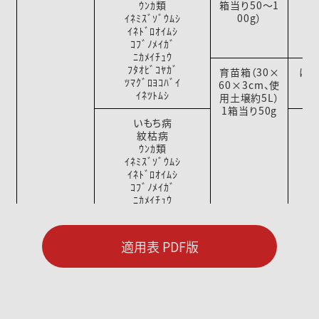
ｳﾝｶ類
箱当り50～1
ｲﾈﾐｽﾞｿﾞｳﾑｼ
00g）
ｲﾈﾄﾞﾛｵｲﾑｼ
ｺﾌﾞﾉﾒｲｶﾞ
ﾆｶﾒｲﾁｭｳ
ﾌﾀｵﾋﾞｺﾔｶﾞ
育苗箱（30×
は種
ﾂﾏｸﾞﾛﾖｺﾊﾞｲ
60×3cm、使
ｲﾈﾂﾄﾑｼ
用土壌約5L）
1箱当り50g
いもち病
紋枯病
ｳﾝｶ類
ｲﾈﾐｽﾞｿﾞｳﾑｼ
ｲﾈﾄﾞﾛｵｲﾑｼ
ｺﾌﾞﾉﾒｲｶﾞ
ﾆｶﾒｲﾁｭｳ
ﾌﾀｵﾋﾞｺﾔｶﾞ
ﾂﾏｸﾞﾛﾖｺﾊﾞｲ
ｲﾈﾂﾄﾑｼ
適用表 PDF版
疑似紋枯症（赤色菌核
病菌）
疑似紋枯症（褐色菌核
高密度には
病菌）
種する場合は
疑似紋枯症（褐色紋枯