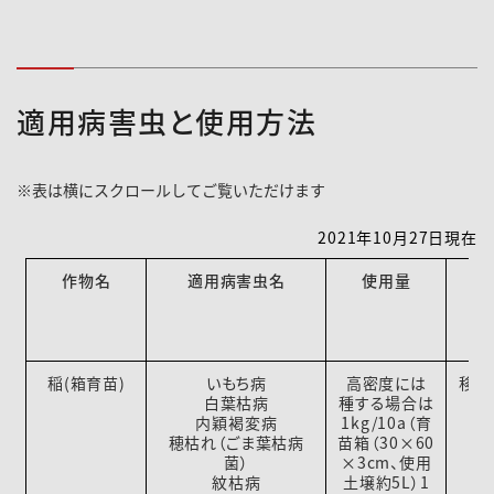
適用病害虫と使用方法
2021年10月27日現在
作物名
適用病害虫名
使用量
稲(箱育苗)
いもち病
高密度には
移植
白葉枯病
種する場合は
内穎褐変病
1kg/10a（育
穂枯れ（ごま葉枯病
苗箱（30×60
菌）
×3cm、使用
紋枯病
土壌約5L）1