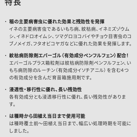
特長
稲の主要病害虫に優れた効果と残効性を発揮
イネの主要病害虫であるいもち病、紋枯病、イネミズゾウム
シ、イネドロオイムシ、ツマグロヨコバイやチョウ目害虫のコ
ブノメイガ、フタオビコヤガなどに優れた効果を発揮します。
紋枯病防除剤エバーゴル（有効成分ペンフルフェン）配合！
2026-058登録速報（260408）
エバーゴルプラス箱粒剤は紋枯病防除剤ペンフルフェン、い
もち病防除のルーチン（有効成分イソチアニル）を含む４つ
の有効成分を含んだ育苗箱施用剤です。
浸透性・移行性に優れ、長い残効性
各有効成分とも浸透移行性に優れ、長い残効性がありま
す。
は種時から田植え当日まで使用可能
は種時覆土前～田植え当日まで、幅広い処理時期を可能に
しました。