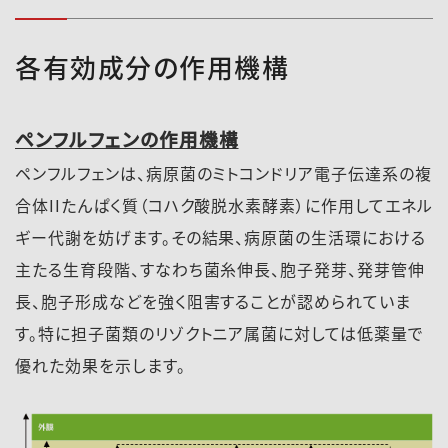
1kg/10a（育
病菌）
苗箱（30×60
もみ枯細菌病
×3cm、使用
各有効成分の作用機構
土壌約5L）1
箱当り50～1
00g）
ペンフルフェンの作用機構
ペンフルフェンは、病原菌のミトコンドリア電子伝達系の複
合体IIたんぱく質（コハク酸脱水素酵素）に作用してエネル
ギー代謝を妨げます。その結果、病原菌の生活環における
主たる生育段階、すなわち菌糸伸長、胞子発芽、発芽管伸
長、胞子形成などを強く阻害することが認められていま
す。特に担子菌類のリゾクトニア属菌に対しては低薬量で
優れた効果を示します。