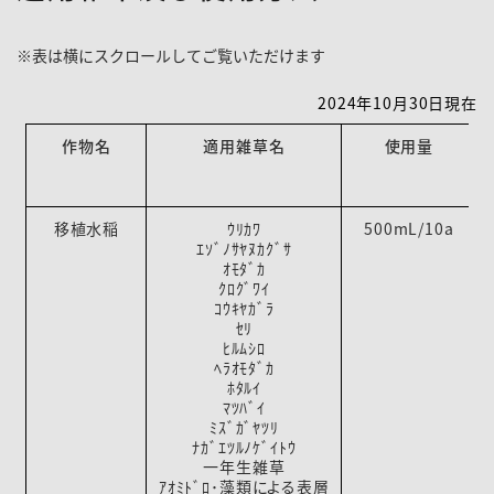
2024年10月30日現在
作物名
適用雑草名
使用量
移植水稲
ｳﾘｶﾜ
500mL/10a
ｴｿﾞﾉｻﾔﾇｶｸﾞｻ
ｵﾓﾀﾞｶ
ｸﾛｸﾞﾜｲ
ｺｳｷﾔｶﾞﾗ
ｾﾘ
ﾋﾙﾑｼﾛ
ﾍﾗｵﾓﾀﾞｶ
ﾎﾀﾙｲ
ﾏﾂﾊﾞｲ
ﾐｽﾞｶﾞﾔﾂﾘ
ﾅｶﾞｴﾂﾙﾉｹﾞｲﾄｳ
一年生雑草
ｱｵﾐﾄﾞﾛ･藻類による表層