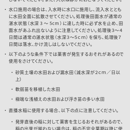
水口施用の場合は、入水時に水口に施用し、流入水ととも
に水田全面に拡散させてください。処理後田面水が通常の
湛水状態（水深 3 ～ 5cm ）に達した時に必ず水を止め、田
面水があふれ出ないように注意してください。処理後３～４
日間は通常の湛水状態（水深３～５ｃｍ）を保ち、処理後７
日間は落水、かけ流しはしないでください。
以下のような条件下では薬害が発生するおそれがあるので
使用をさけてください。
砂質土壌の水田および漏水田（減水深が２ｃｍ／日以
上）
軟弱苗を移植した水田
極端な浅植えの水田および浮き苗の多い水田
直播水稲に使用する場合、以下の点に注意してください。
発芽直後の稲に対して薬害を生じるおそれがあるので、
稲の出芽が揃わない場合は、稲の不完全葉期以降に使