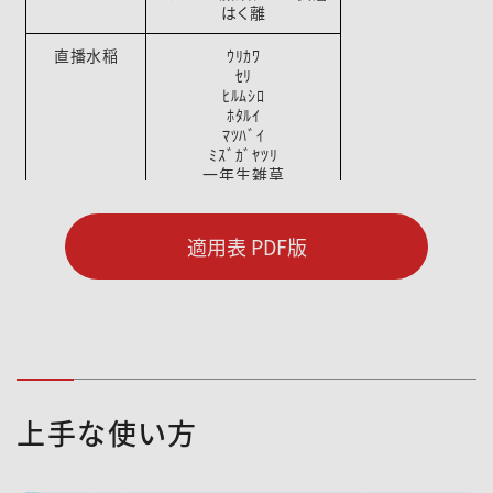
はく離
直播水稲
ｳﾘｶﾜ
ｾﾘ
ﾋﾙﾑｼﾛ
ﾎﾀﾙｲ
ﾏﾂﾊﾞｲ
ﾐｽﾞｶﾞﾔﾂﾘ
一年生雑草
適用表 PDF版
上手な使い方