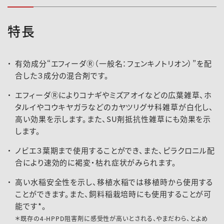
特長
有効成分“エフィーダⓇ（一般名：フェンキノトリオン）”を配
合した３成分の混合剤です。
エフィーダⓇによりコナギやミズアオイなどの広葉雑草、ホ
タルイやコウキヤガラなどのカヤツリグサ科雑草が白化し、
高い効果を示します。また、SU剤抵抗性雑草にも効果を示
2024-208登録速報（241030）
します。
ノビエ３葉期まで使用することができ、また、ピラクロニル配
合により速効的に褐変・枯れ症状がみられます。
高い水稲安全性を示し、移植水稲では移植時から使用する
ことができます。また、飼料稲栽培時にも使用することが可
能です*。
＊既存の4-HPPD阻害剤に感受性が高いとされる、やまだわら、とよめ