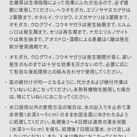
生雑草は生育段階によって効果にふれが出るので、必ず適
期に使用してください。ヘラオモダカ、エゾノサヤヌカグサは
２葉期まで、ホタルイ、ウリカワ、ミズガヤツリは３葉期まで、
オモダカ、クログワイ、コウキヤガラは発生始期まで、ヒルム
シロは発生期まで、セリは再生期まで、ナガエツルノゲイト
ウは再生始まで、アオミドロ・藻類による表層はく離は発生
前が使用適期です。
オモダカ、クログワイ、コウキヤガラは発生期間が長く、遅い
発生のものまでは十分な効果を示さないので、必要に応じ
て有効な後処理剤との組み合わせで使用してください。
苗の植付けが均一となるように、代かきおよび植付作業は
ていねいにおこなってください。未熟有機物を施用した場合
は、特にていねいにおこなってください。
水口施用以外の使用方法の場合は、水の出入りを止めて湛
水状態（水深３～５ｃｍ）のまま水田全面にゆきわたるよう
に処理してください。処理後３～４日間は通常の湛水状態
（水深３～５ｃｍ）を保ち、処理後７日間は落水、かけ流しは
しないでください。また、入水は静かにおこなってください。