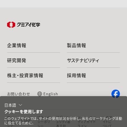
企業情報
製品情報
研究開発
サステナビリティ
株主・投資家情報
採用情報
お問い合わせ
English
日本語
クッキーを使用します
サイ
プライバ
情報セキ
ソーシャルメ
このサ
このウェブサイトでは、サイトの使用状況を分析し、当社のマーケティング活動
Coo
トマ
シーポリ
ュリティ基
ディアガイド
イトに
に役立てるために、
ップ
シー
本方針
ライン
ついて