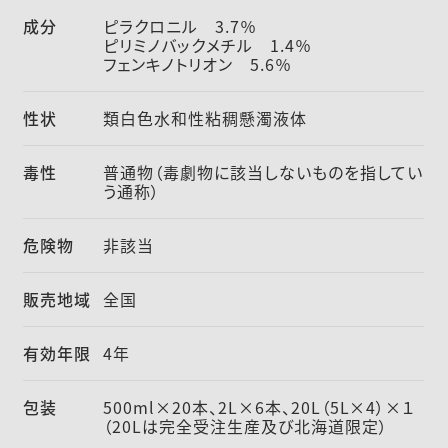
成分
ピラクロニル 3.7％
ピリミノバックメチル 1.4％
フェンキノトリオン 5.6％
性状
類白色水和性粘稠懸濁液体
毒性
普通物（毒劇物に該当しないものを指してい
う通称）
危険物
非該当
販売地域
全国
有効年限
4年
包装
500ml×20本、2L×6本、20L（5L×4）×１
（20Lは完全受注生産及び北海道限定）