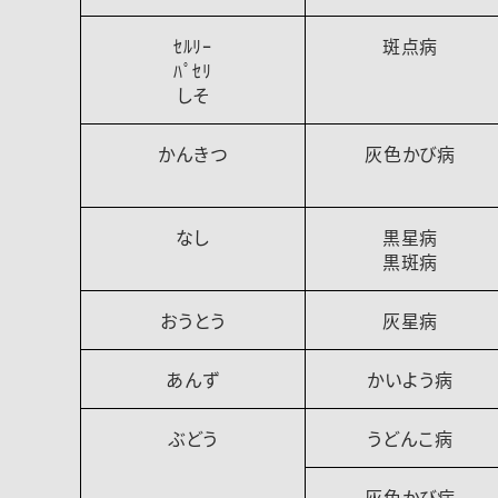
ｾﾙﾘｰ
斑点病
ﾊﾟｾﾘ
しそ
かんきつ
灰色かび病
なし
黒星病
黒斑病
おうとう
灰星病
あんず
かいよう病
ぶどう
うどんこ病
灰色かび病