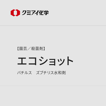
【園芸／殺菌剤】
エコショット
バチルス ズブチリス水和剤