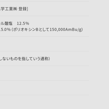
イ化学工業㈱ 登録]
シル酸塩 12.5％
0％（ポリオキシンBとして150,000AmBu/g）
しないものを指していう通称）