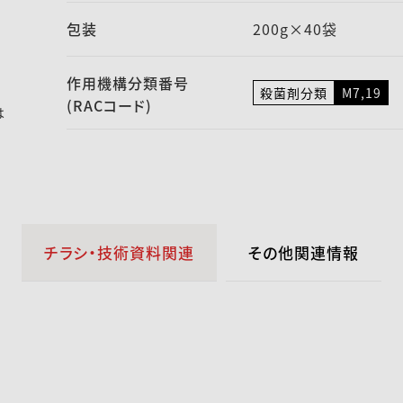
包装
200g×40袋
作用機構
分類番号
殺菌剤分類
M7,19
(RACコード)
は
チラシ・技術資料関連
その他関連情報