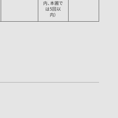
内、本圃で
は5回以
内）