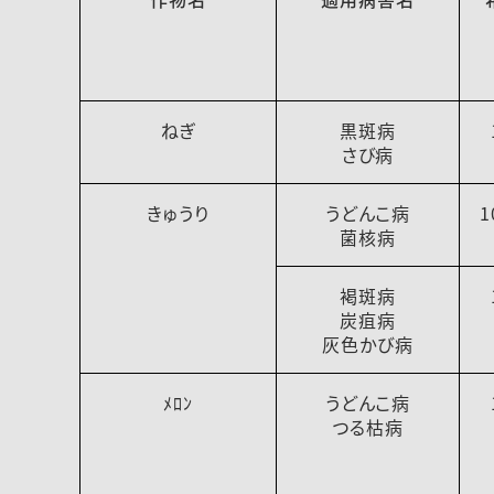
ねぎ
黒斑病
さび病
きゅうり
うどんこ病
1
菌核病
褐斑病
炭疽病
灰色かび病
ﾒﾛﾝ
うどんこ病
つる枯病