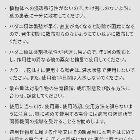
ぶどう
ﾊﾀﾞﾆ類
ﾌﾞﾄﾞｳﾋﾒﾊﾀﾞﾆ
植物体への浸透移行性がないので、かけ残しのないように
葉の裏表に十分に散布してください。
ﾊﾟｯｼｮﾝﾌﾙｰﾂ
ﾅﾝｾｲﾅﾐﾊﾀﾞﾆ
ハダニ類は繁殖が早く、密度が高くなると防除が困難になる
ので、発生初期に散布むらのないようにていねいに散布して
いちじく
ﾊﾀﾞﾆ類
ください。
かき
2000～400
ハダニ類は薬剤抵抗性が発達し易いので、年1回の散布と
し、作用性の異なる他の薬剤と輪番で使用してください。
花き類･観葉
2000倍
カラー、花はすに使用する場合は、湛水状態で使用しないで
植物
ください。また、使用後14日間は入水しないでください。
茶
ｶﾝｻﾞﾜﾊﾀﾞﾆ
2000～400
散布量は対象作物の生育段階、栽培形態及び散布方法に
合わせ、調節してください。
使用に当っては、使用量、使用時期、使用方法を誤らないよ
うに注意し、特に初めて使用する場合には病害虫防除所等
関係機関の指導を受けることをお勧めします。
適用作物群に属する作物又はその新品種に本剤をはじめて
使用する場合は、使用者の責任において事前に薬害の有無