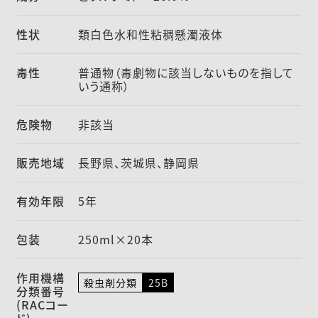
性状
類白色水和性粘稠懸濁液体
毒性
普通物（毒劇物に該当しないものを指して
いう通称）
危険物
非該当
販売地域
長野県、茨城県、静岡県
有効年限
5年
包装
250ml×20本
作用機構
殺虫剤分類
25B
分類番号
(RACコー