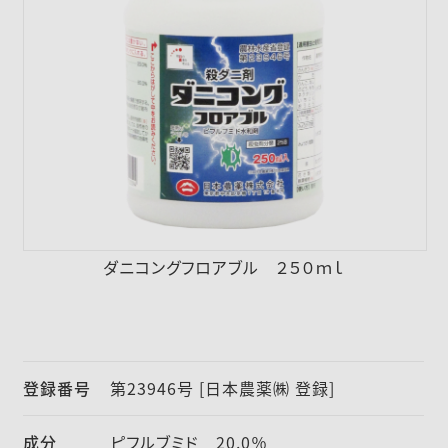
採用情報
ニュース
お問い合わせ
English
ダニコングフロアブル ２５０ｍｌ
登録番号
第23946号 [日本農薬㈱ 登録]
成分
ピフルブミド 20.0％