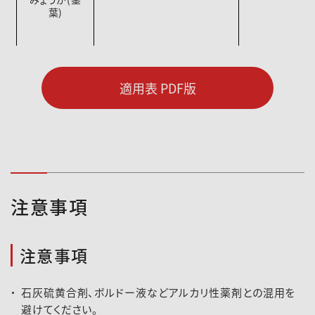
葉)
かんきつ
ﾐｶﾝﾊﾀﾞﾆ
2000～400
適用表 PDF版
48倍
30倍
24倍
注意事項
なし
ﾊﾀﾞﾆ類
2000倍
りんご
おうとう
もも
注意事項
ﾈｸﾀﾘﾝ
小粒核果類
ﾅﾐﾊﾀﾞﾆ
石灰硫黄合剤、ボルドー液などアルカリ性薬剤との混用を
避けてください。