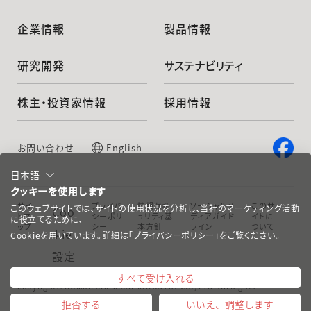
企業情報
製品情報
研究開発
サステナビリティ
株主・投資家情報
採用情報
お問い合わせ
English
日本語
クッキーを使用します
サイ
プライバ
情報セキ
ソーシャルメ
このサ
このウェブサイトでは、サイトの使用状況を分析し、当社のマーケティング活動
Coo
トマ
シーポリ
ュリティ基
ディアガイド
イトに
に役立てるために、
ップ
シー
本方針
ライン
ついて
kie
Cookieを用いています。詳細は「プライバシーポリシー」をご覧ください。
設定
すべて受け入れる
copyright© KUMIAI CHEMICAL INDUSTRY CO., LTD. All Rights
Reserved.
拒否する
いいえ、調整します