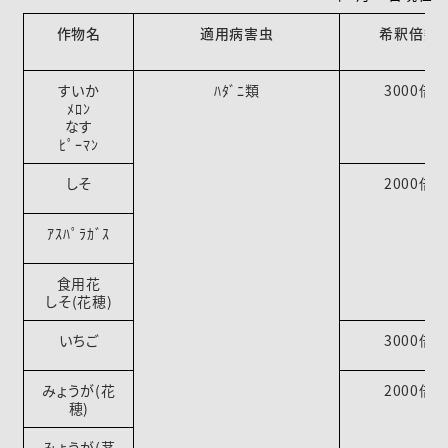
作物名
適用病害虫
希釈倍数
すいか
ﾊﾀﾞﾆ類
3000倍
ﾒﾛﾝ
なす
ﾋﾟｰﾏﾝ
しそ
2000倍
ｱｽﾊﾟﾗｶﾞｽ
食用花
しそ(花穂)
いちご
3000倍
みょうが(花
2000倍
穂)
みょうが(茎