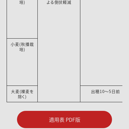
培)
よる倒伏軽減
小麦(秋播栽
培)
大麦(裸麦を
出穂10～5日前
除く)
適用表 PDF版