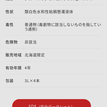
性状
類白色水和性粘稠懸濁液体
毒性
普通物（毒劇物に該当しないものを指してい
う通称）
危険物
非該当
販売地域
北海道限定
有効年限
4年
包装
3L×4本
SDS
（安全データシート）