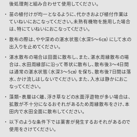
後処理剤と組み合わせて使用してください。
苗の植付けが均一となるように、代かきおよび植付作業は
ていねいにおこなってください。未熟有機物を施用した場合
は、特にていねいにおこなってください。
散布の際は、やや深めの湛水状態（水深5～6㎝）にして水の
出入りを止めてください。
湛水散布の場合は田面に散布し、また、湛水周縁散布の場
合は、水田周縁部に沿って帯状に散布し、散布後3～4日間
は通常の湛水状態（水深3～5㎝）を保ち、散布後7日間は落
水、かけ流しはしないでください。また、入水は静かにおこ
なってください。
藻類・表層はく離、浮き草などの水面浮遊物が多い場合は、
拡散が不十分になるおそれがあるため周縁散布をさけ、本
田内で水田全面に散布してください。
以下のような条件下では薬害が発生するおそれがあるので
使用をさけてください。