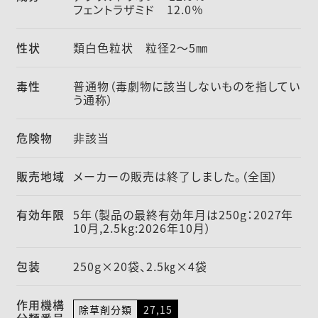
フェントラザミド 12.0％
性状
類白色粒状 粒径2～5㎜
毒性
普通物（毒劇物に該当しないものを指してい
う通称）
危険物
非該当
販売地域
メーカーの販売は終了しました。（全国）
有効年限
5年（製品の最終有効年月は250g：2027年
10月,2.5kg:2026年10月）
包装
250g×20袋、2.5㎏×4袋
作用機構
除草剤分類
27,15