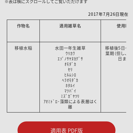
2017年7月26日現在
作物名
適用雑草名
使用時
移植水稲
水田一年生雑草
移植後5日～ﾉﾋ
ｳﾘｶﾜ
葉期（但し、移
ｴｿﾞﾉｻﾔﾇｶｸﾞｻ
日まで）
ｵﾓﾀﾞｶ
ｾﾘ
ﾋﾙﾑｼﾛ
ﾍﾗｵﾓﾀﾞｶ
ﾎﾀﾙｲ
ﾏﾂﾊﾞｲ
ﾐｽﾞｶﾞﾔﾂﾘ
ｱｵﾐﾄﾞﾛ･藻類による表層はく
離
適用表 PDF版