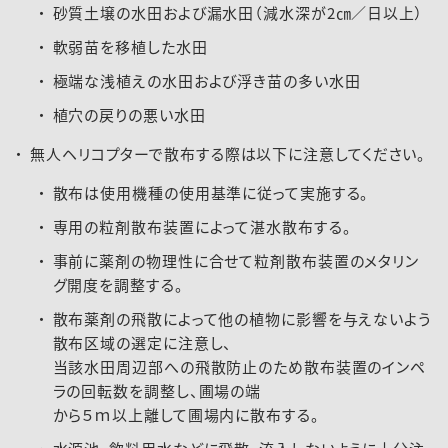
砂質土壌の水田および漏水田（減水深が2㎝／日以上）
軟弱苗を移植した水田
極端な浅植えの水田および浮き苗の多い水田
植穴の戻りの悪い水田
無人ヘリコプターで散布する際は以下に注意してください。
散布は使用機種の使用基準に従って実施する。
専用の粒剤散布装置によって湛水散布する。
事前に薬剤の物理性に合せて粒剤散布装置のメタリン
グ開度を調整する。
散布薬剤の飛散によって他の植物に影響を与えないよう
散布区域の選定に注意し、
当該水田周辺部への飛散防止のため散布装置のインペ
ラの回転数を調整し、圃場の端
から５ｍ以上離して圃場内に散布する。