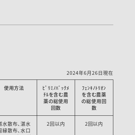
2024年6月26日現在
使用方法
ﾋﾟﾘﾐﾉﾊﾞｯｸﾒ
ﾌｪﾝｷﾉﾄﾘｵﾝ
ﾁﾙを含む農
を含む農薬
薬の総使用
の総使用回
回数
数
湛水散布､湛水
2回以内
2回以内
周縁散布､水口