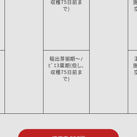
収穫75日前ま
で)
稲出芽揃期～ﾉ
ﾋﾞｴ3葉期(但し､
収穫75日前ま
で)