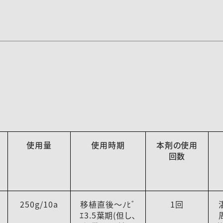
使用量
使用時期
本剤の使用
回数
250g/10a
移植直後～ﾉﾋﾞ
1回
ｴ3.5葉期(但し､