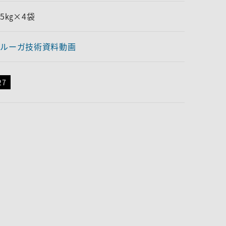
.5㎏×4袋
ルーガ技術資料動画
27