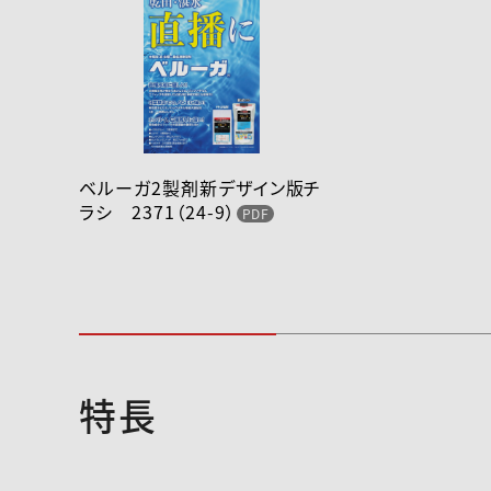
ベルーガ2製剤新デザイン版チ
ラシ 2371（24-9）
特長
2024-145登録速報（240626）
2024-011登録速