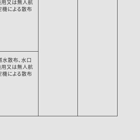
施用又は無人航
空機による散布
湛水散布､水口
施用又は無人航
空機による散布