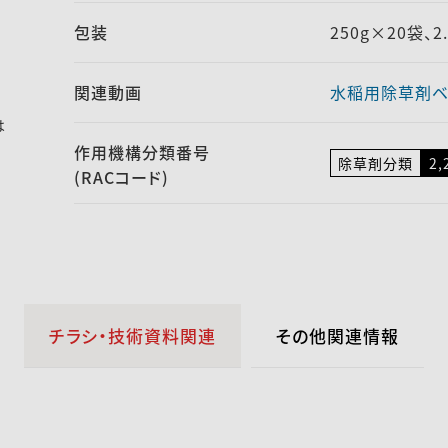
包装
250g×20袋、2
関連動画
水稲用除草剤ベ
は
作用機構
分類番号
除草剤分類
2,
(RACコード)
チラシ・技術資料関連
その他関連情報