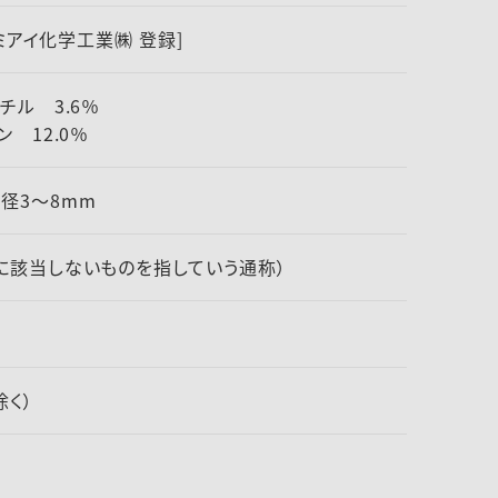
クミアイ化学工業㈱ 登録]
メチル 3.6％
ン 12.0％
径3～8mm
に該当しないものを指していう通称）
除く）