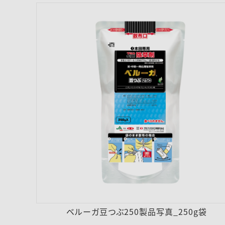
ベルーガ豆つぶ250製品写真_250g袋