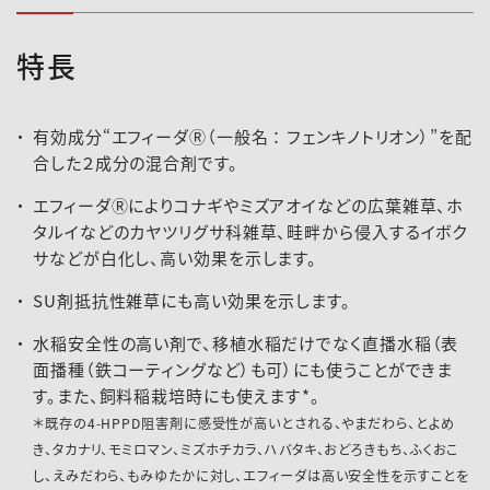
特長
有効成分“エフィーダⓇ（一般名 ： フェンキノトリオン）”を配
合した２成分の混合剤です。
エフィーダⓇによりコナギやミズアオイなどの広葉雑草、ホ
タルイなどのカヤツリグサ科雑草、畦畔から侵入するイボク
サなどが白化し、高い効果を示します。
ﾍﾞﾙｰｶﾞ田植同時散布目安表2020年4月
SU剤抵抗性雑草にも高い効果を示します。
版.pdf
水稲安全性の高い剤で、移植水稲だけでなく直播水稲（表
面播種（鉄コーティングなど）も可）にも使うことができま
す。また、飼料稲栽培時にも使えます*。
＊既存の4-HPPD阻害剤に感受性が高いとされる、やまだわら、とよめ
き、タカナリ、モミロマン、ミズホチカラ、ハバタキ、おどろきもち、ふくおこ
し、えみだわら、もみゆたかに対し、エフィーダは高い安全性を示すことを