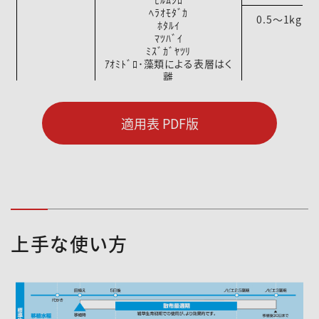
ﾍﾗｵﾓﾀﾞｶ
0.5～1kg/1
ﾎﾀﾙｲ
ﾏﾂﾊﾞｲ
ﾐｽﾞｶﾞﾔﾂﾘ
ｱｵﾐﾄﾞﾛ･藻類による表層はく
離
適用表 PDF版
上手な使い方