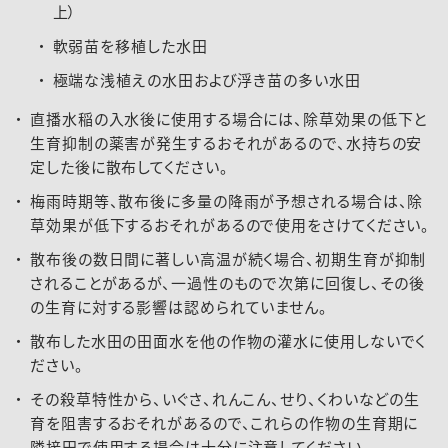
上）
軟弱苗を移植した水田
極端な浅植えの水田および浮き苗の多い水田
直播水稲の入水後に使用する場合には、除草効果の低下と
生育抑制の薬害が発生するおそれがあるので、水持ちの安
定した後に散布してください。
梅雨時期等、散布後に多量の降雨が予想される場合は、除
草効果が低下するおそれがあるので使用をさけてください。
散布後の数日間に著しい高温が続く場合、初期生育が抑制
されることがあるが、一過性のもので次第に回復し、その後
の生育に対する影響は認められていません。
散布した水田の田面水を他の作物の灌水に使用しないでく
ださい。
その殺草特性から、いぐさ、れんこん、せり、くわいなどの生
育を阻害するおそれがあるので、これらの作物の生育期に
隣接田で使用する場合は十分に注意してください。