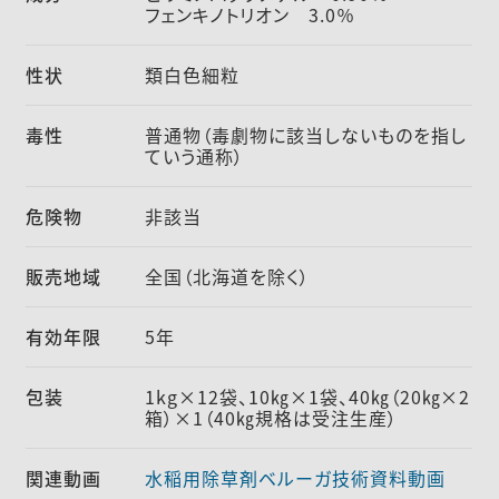
フェンキノトリオン 3.0％
性状
類白色細粒
毒性
普通物（毒劇物に該当しないものを指し
ていう通称）
危険物
非該当
販売地域
全国（北海道を除く）
有効年限
5年
包装
1kg×12袋、10㎏×1袋、40㎏（20㎏×2
箱）×1（40㎏規格は受注生産）
関連動画
水稲用除草剤ベルーガ技術資料動画