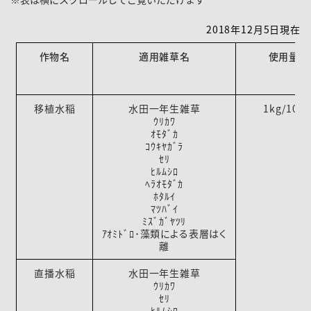
2018年12月5日現在
作物名
適用雑草名
使用量
移植水稲
水田一年生雑草
1kg/10a
ｳﾘｶﾜ
ｵﾓﾀﾞｶ
ｺｳｷﾔｶﾞﾗ
ｾﾘ
ﾋﾙﾑｼﾛ
ﾍﾗｵﾓﾀﾞｶ
ﾎﾀﾙｲ
ﾏﾂﾊﾞｲ
ﾐｽﾞｶﾞﾔﾂﾘ
ｱｵﾐﾄﾞﾛ･藻類による表層はく
離
直播水稲
水田一年生雑草
ｳﾘｶﾜ
ｾﾘ
ﾋﾙﾑｼﾛ