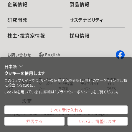
企業情報
製品情報
研究開発
サステナビリティ
株主・投資家情報
採用情報
お問い合わせ
English
日本語
クッキーを使用します
サイ
プライバ
情報セキ
ソーシャルメ
このサ
このウェブサイトでは、サイトの使用状況を分析し、当社のマーケティング活動
Coo
トマ
シーポリ
ュリティ基
ディアガイド
イトに
に役立てるために、
ップ
シー
本方針
ライン
ついて
kie
Cookieを用いています。詳細は「プライバシーポリシー」をご覧ください。
設定
すべて受け入れる
copyright© KUMIAI CHEMICAL INDUSTRY CO., LTD. All Rights
Reserved.
拒否する
いいえ、調整します