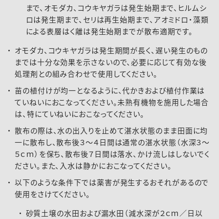
まで、オモダカ、コウキヤガラは発生始期まで、ヒルムシ
ロは発生期まで、セリは再生始期まで、アオミドロ・藻類
による表層はく離は発生始期までが散布適期です。
オモダカ、コウキヤガラは発生期間が長く、遅い発生のもの
までは十分な効果を示さないので、必要に応じて有効な後
処理剤との組み合わせで使用してください。
苗の植付けが均一となるように、代かきおよび植付作業は
ていねいにおこなってください。未熟有機物を施用した場合
は、特にていねいにおこなってください。
散布の際は、水の出入りを止めて湛水状態のまま田面に均
一に散布し、散布後３～４日間は通常の湛水状態（水深３～
５ｃｍ）を保ち、散布後７日間は落水、かけ流しはしないでく
ださい。また、入水は静かにおこなってください。
以下のような条件下では薬害が発生するおそれがあるので
使用をさけてください。
砂質土壌の水田および漏水田（減水深が２ｃｍ／日以