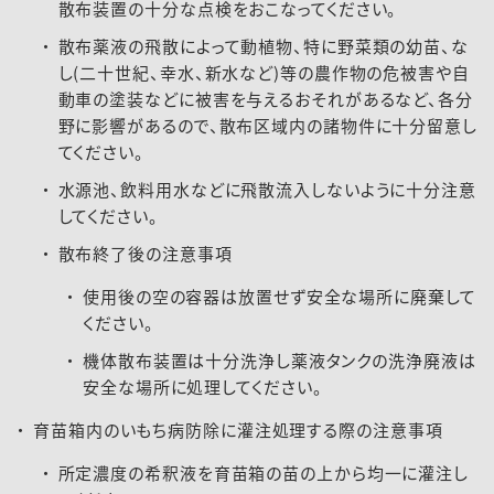
散布装置の十分な点検をおこなってください。
散布薬液の飛散によって動植物、特に野菜類の幼苗、な
し(二十世紀、幸水、新水など)等の農作物の危被害や自
動車の塗装などに被害を与えるおそれがあるなど、各分
野に影響があるので、散布区域内の諸物件に十分留意し
てください。
水源池、飲料用水などに飛散流入しないように十分注意
してください。
散布終了後の注意事項
使用後の空の容器は放置せず安全な場所に廃棄して
ください。
機体散布装置は十分洗浄し薬液タンクの洗浄廃液は
安全な場所に処理してください。
育苗箱内のいもち病防除に灌注処理する際の注意事項
所定濃度の希釈液を育苗箱の苗の上から均一に灌注し