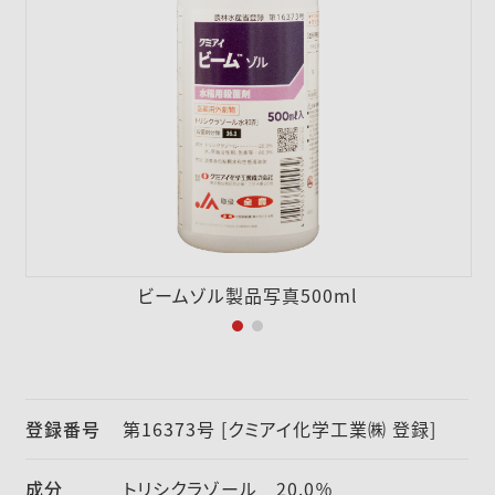
採用情報
ニュース
お問い合わせ
English
ビームゾル製品写真500ml
登録番号
第16373号 [クミアイ化学工業㈱ 登録]
成分
トリシクラゾール 20.0％