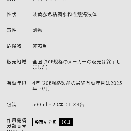
性状
淡黄赤色粘稠水和性懸濁液体
毒性
劇物
危険物
非該当
販売地域
全国（20ℓ規格のメーカーの販売は終了し
ました）
有効年限
4年（20ℓ規格製品の最終有効年月は2025
年10月）
包装
500ml×20本、5L×4缶
作用機構
殺菌剤分類
16.1
分類番号