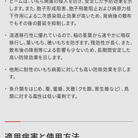
ビームは、いもち病菌の侵入を防ぎ、安定した予防効果を示
します。また、胞子形成阻害、胞子飛散阻止および病原力低
下作用による二次感染阻止効果が高いため、発病後の散布
でもその後の蔓延を抑制します。
浸透移行性に優れているので、稲の茎葉から速やかに吸収
移行し、葉いもち、穂いもちを防ぎます。残効性が長く、また、
散布後の降雨等による影響も少ないため、長期間安定した
高い防除効果を示します。
他剤に耐性のいもち病菌に対しても高い防除効果を示しま
す。
魚介類をはじめ、蚕、蜜蜂、天敵（クモ類、寄生蜂など）、鳥
類に対する毒性は低い薬剤です。
適用病害と使用方法