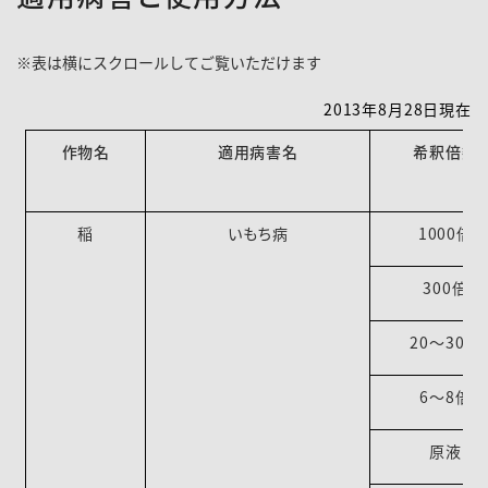
2013年8月28日現在
作物名
適用病害名
希釈倍数
稲
いもち病
1000倍
300倍
20～30倍
6～8倍
原液