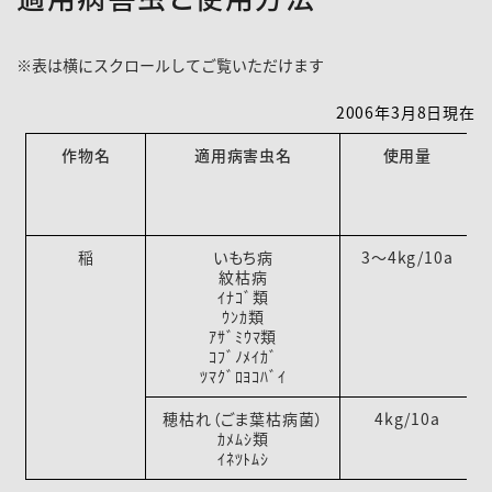
2006年3月8日現在
作物名
適用病害虫名
使用量
稲
いもち病
3～4kg/10a
紋枯病
ｲﾅｺﾞ類
ｳﾝｶ類
ｱｻﾞﾐｳﾏ類
ｺﾌﾞﾉﾒｲｶﾞ
ﾂﾏｸﾞﾛﾖｺﾊﾞｲ
穂枯れ（ごま葉枯病菌）
4kg/10a
ｶﾒﾑｼ類
ｲﾈﾂﾄﾑｼ