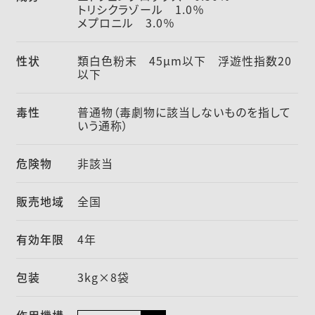
トリシクラゾール 1.0％
メプロニル 3.0％
性状
類白色粉末 45µm以下 浮遊性指数20
以下
毒性
普通物（毒劇物に該当しないものを指して
いう通称）
危険物
非該当
販売地域
全国
有効年限
4年
包装
3kg×8袋