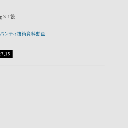
0㎏×1袋
バンティ技術資料動画
27,15