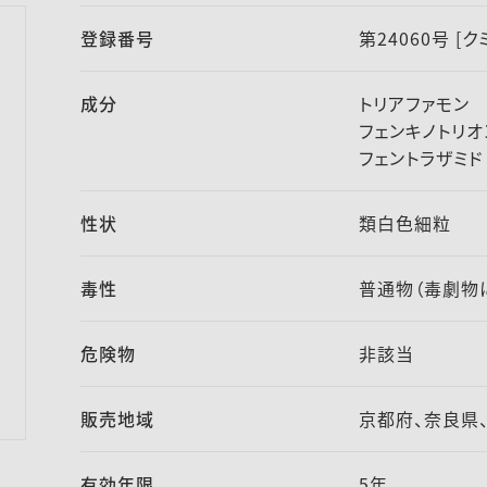
登録番号
第24060号 [
成分
トリアファモン 
フェンキノトリオ
フェントラザミド
性状
類白色細粒
毒性
普通物（毒劇物
危険物
非該当
販売地域
京都府、奈良県
有効年限
5年