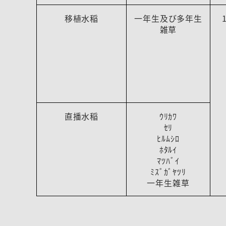
移植水稲
一年生及び多年生
雑草
直播水稲
ｳﾘｶﾜ
ｾﾘ
ﾋﾙﾑｼﾛ
ﾎﾀﾙｲ
ﾏﾂﾊﾞｲ
ﾐｽﾞｶﾞﾔﾂﾘ
一年生雑草