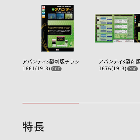
アバンティ3製剤版チラシ
アバンティ3製
1661(19-3)
1676(19-3)
特長
2024-159注意事項の変更
アバンティ田植同
（240723）
表2019年4月版.p