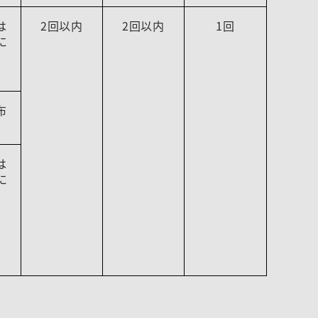
は
2回以内
2回以内
1回
に
布
は
に