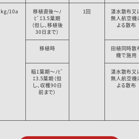
1kg/10a
移植直後～ﾉ
1回
湛水散布又
ﾋﾞｴ3.5葉期
無人航空機
（但し、移植後
よる散布
30日まで）
移植時
田植同時散
機で施用
稲1葉期～ﾉﾋﾞ
湛水散布又
ｴ3.5葉期（但
無人航空機
し、収穫90日
よる散布
前まで）