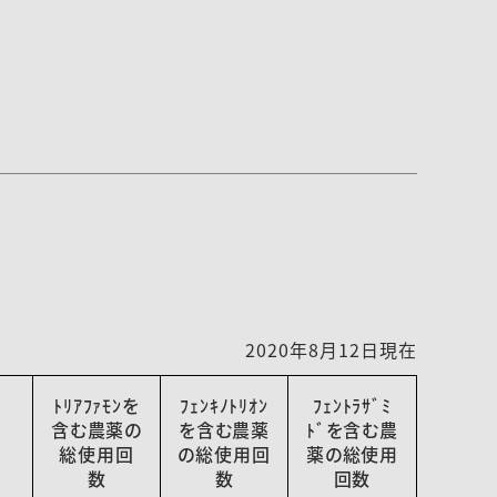
2020年8月12日現在
ﾄﾘｱﾌｧﾓﾝを
ﾌｪﾝｷﾉﾄﾘｵﾝ
ﾌｪﾝﾄﾗｻﾞﾐ
含む農薬の
を含む農薬
ﾄﾞを含む農
総使用回
の総使用回
薬の総使用
数
数
回数