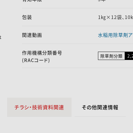
包装
1㎏×12袋、1
関連動画
水稲用除草剤ア
は
作用機構
分類番号
除草剤分類
2,
(RACコード)
チラシ・技術資料関連
その他関連情報