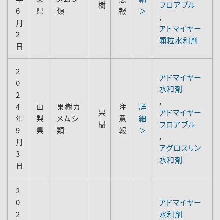
樹
フロアブル
6
県
類
報
＞
,
月
アドマイヤー
2
顆粒水和剤
日
2
アドマイヤー
0
水和剤
2
,
4
山
果樹カ
注
詳
果
アドマイヤー
年
梨
メムシ
意
細
樹
フロアブル
9
県
類
報
＞
,
月
アグロスリン
3
水和剤
日
2
0
アドマイヤー
2
水和剤