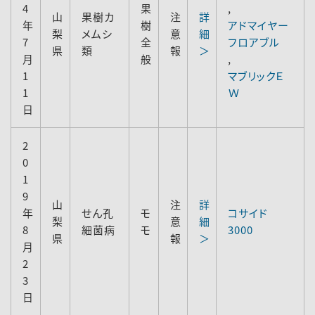
4
果
,
山
果樹カ
注
詳
年
樹
アドマイヤー
梨
メムシ
意
細
7
全
フロアブル
県
類
報
＞
月
般
,
1
マブリックＥ
1
Ｗ
日
2
0
1
9
山
注
詳
年
せん孔
モ
コサイド
梨
意
細
8
細菌病
モ
3000
県
報
＞
月
2
3
日