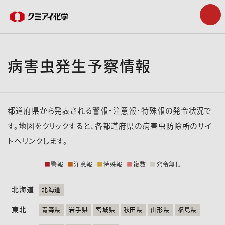
病害虫発生予察情報
企業情報
製品情報
都道府県から発表される警報・注意報・特殊報の発令状況で
研究開発
す。地図をクリックすると、各都道府県の病害虫防除所のサイ
トへリンクします。
サステナビリティ
■
警報
■
注意報
■
特殊報
■
複数
■
発令無し
株主・投資家情報
北海道
北海道
東北
採用情報
青森県
岩手県
宮城県
秋田県
山形県
福島県