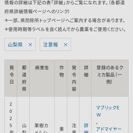
情報の詳細は下記の表「詳細」からご覧になれます。（各都道
府県詳細情報ページへのリンク）
＊一部、県防除所トップページへご案内する場合があります。
＊使用時期等ラベルを良く読んでから農薬をご使用ください。
山梨県 ×
注意報 ×
発
都
病害虫
作
発
詳
登録のあるク
令
道
物
令
細
ミカ製品（一
日
府
内
例）
県
容
2
マブリックＥ
0
Ｗ
2
,
5
山
果樹カ
注
詳
果
アドマイヤー
年
梨
メムシ
意
細