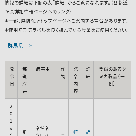
情報の詳細は下記の表「詳細」からご覧になれます。（各都道
府県詳細情報ページへのリンク）
＊一部、県防除所トップページへご案内する場合があります。
＊使用時期等ラベルを良く読んでから農薬をご使用ください。
群馬県 ×
発
都
病害虫
作
発
詳
登録のあるク
令
道
物
令
細
ミカ製品（一
日
府
内
例）
県
容
2
0
1
9
ネギネ
群
特
詳
年
クロバ
ニ