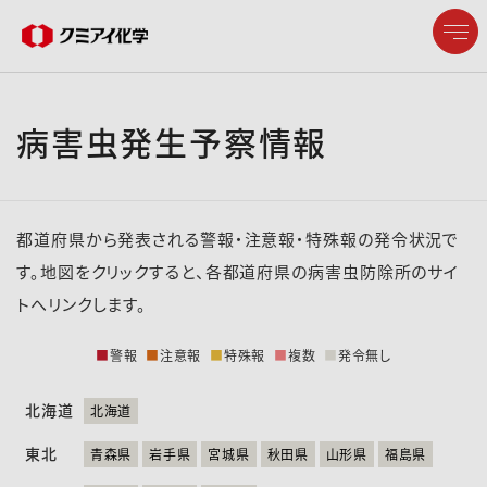
病害虫発生予察情報
企業情報
製品情報
都道府県から発表される警報・注意報・特殊報の発令状況で
研究開発
す。地図をクリックすると、各都道府県の病害虫防除所のサイ
トへリンクします。
サステナビリティ
■
警報
■
注意報
■
特殊報
■
複数
■
発令無し
株主・投資家情報
北海道
北海道
東北
採用情報
青森県
岩手県
宮城県
秋田県
山形県
福島県