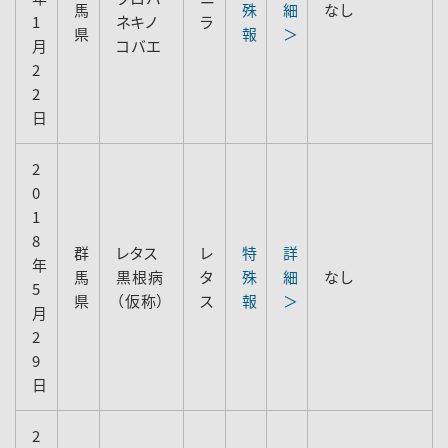
馬
殊
細
なし
1
ネキノ
ラ
県
報
＞
月
コバエ
2
2
日
2
0
1
8
群
レタス
レ
特
詳
年
馬
黒根病
タ
殊
細
なし
5
県
（仮称）
ス
報
＞
月
2
9
日
2