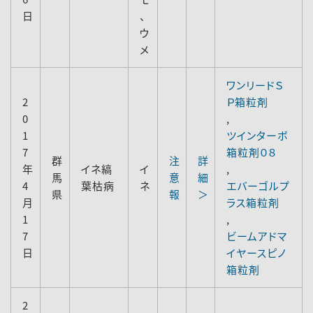
日
、
ウ
メ
ワンリードＳ
2
Ｐ箱粒剤
0
,
1
ツインターボ
7
箱粒剤０８
群
注
詳
年
イネ縞
イ
,
馬
意
細
4
葉枯病
ネ
エバーゴルプ
県
報
＞
月
ラス箱粒剤
1
,
7
ビームアドマ
日
イヤースピノ
箱粒剤
2