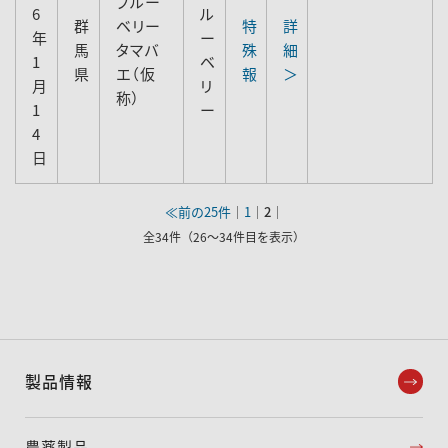
ブルー
6
ル
群
ベリー
特
詳
年
ー
馬
タマバ
殊
細
1
ベ
県
エ（仮
報
＞
月
リ
称）
1
ー
4
日
≪前の25件
｜
1
｜
2
｜
全34件（26～34件目を表示）
製品情報
農薬製品