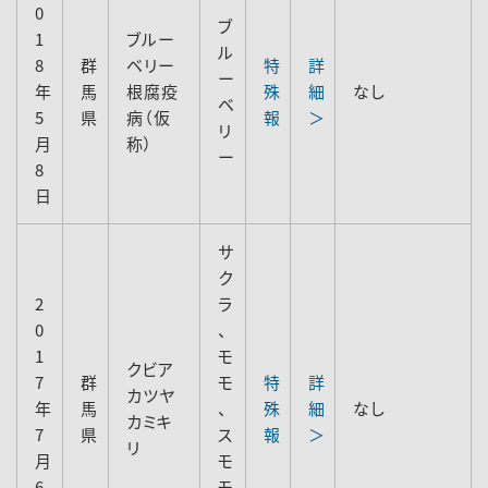
0
ブ
1
ブルー
ル
8
群
ベリー
特
詳
ー
年
馬
根腐疫
殊
細
なし
ベ
5
県
病（仮
報
＞
リ
月
称）
ー
8
日
サ
ク
2
ラ
0
、
1
モ
クビア
7
群
モ
特
詳
カツヤ
年
馬
、
殊
細
なし
カミキ
7
県
ス
報
＞
リ
月
モ
6
モ