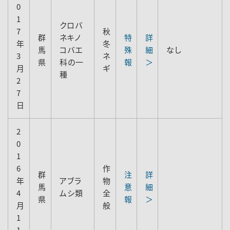
0
1
クロバ
7
秋
群
ネキノ
特
詳
年
冬
馬
コバエ
殊
細
なし
3
ネ
県
科の一
報
＞
月
ギ
種
2
7
日
2
0
1
6
作
群
注
詳
年
アブラ
物
馬
意
細
4
ムシ類
全
県
報
＞
月
般
1
1