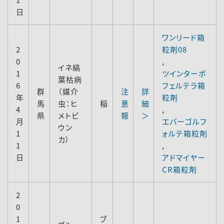
日
ワンリード箱
2
粒剤08
0
,
イネ縞
1
ツインターボ
葉枯病
6
フェルテラ箱
群
（媒介
注
詳
年
粒剤
馬
虫：ヒ
稲
意
細
4
,
県
メトビ
報
＞
月
エバーゴルフ
ウン
1
ォルテ箱粒剤
カ）
1
,
日
アドマイヤー
CR箱粒剤
2
0
1
ブ